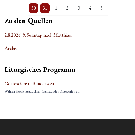
3 Veranstaltungen
Einzelne Veranstaltung
Einzelne Veranstaltung
Einzelne Veranstaltung
Einzelne Veranstaltung
Einzelne Veranstaltung
Einzelne Veranstaltung
30
31
1
2
3
4
5
Zu
den Quellen
2.8.2026: 9. Sonntag nach Matthäus
Archiv
Liturgisches Programm
Gottesdienste Bundesweit
Wählen Sie die Stadt Ihrer Wahl aus den Kategorien aus!