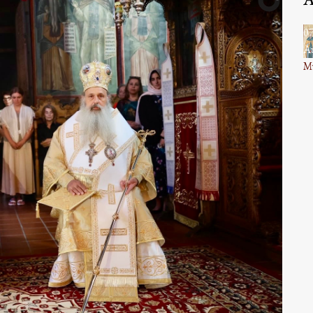
0
Α
Μν