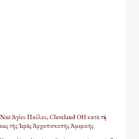
ὸ Ναὸ Ἁγίου Παύλου, Cleveland OH κατὰ τὴν
εως τῆς Ἱερᾶς Ἀρχιεπισκοπῆς Ἀμερικῆς