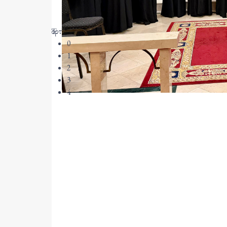
Ἑορτὴ τῆς Μεταμορφώσεως τοῦ Σωτῆρος στὴν Ἱερὰ Βασιλι
0
1
2
3
4