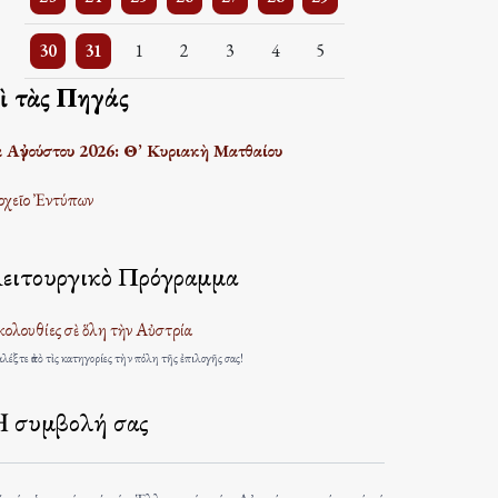
3 events
One event
One event
One event
One event
One event
One event
30
31
1
2
3
4
5
πὶ τὰς Πηγάς
α Αὐγούστου 2026: Θ’ Κυριακὴ Ματθαίου
χεῖο Ἐντύπων
ειτουργικὸ Πρόγραμμα
ολουθίες σὲ ὅλη τὴν Αὐστρία
λέξτε ἀπὸ τὶς κατηγορίες τὴν πόλη τῆς ἐπιλογῆς σας!
 συμβολή σας