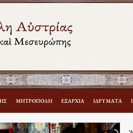
ΗΣ
ΜΗΤΡΌΠΟΛΗ
ἘΞΑΡΧΊΑ
ἹΔΡΎΜΑΤΑ
Ἁ