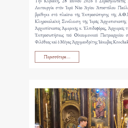
Τὴν Κυριακή, 28 Ἰουνίου 2026 ὁ Σεβασμιώτατος 
Λειτουργία στὸν Ἱερὸ Νὰο Ἁγίου Ἀποστόλου Παύλ
βρέθηκε στὸ πλαίσιο τῆς Ἐκπροσώπησης τῆς Α.Θ.
Κληροκολαϊκὴ Συνέλευση τῆς Ἱερᾶς Ἀρχιεπισκοπῆς 
Ἀρχιεπίσκοπος Ἀμερικῆς κ. Ἐλπιδοφόρος, Ἀρχιερεῖς τ
Ἐκπροσωπήσεως τοῦ Οἰκουμενικοῦ Πατριαρχείου σ
Φιλόθεος καὶ ὁ Μέγας Ἀρχιμανδρίτης Ἰάκωβος Krocha
Περισσότερα …