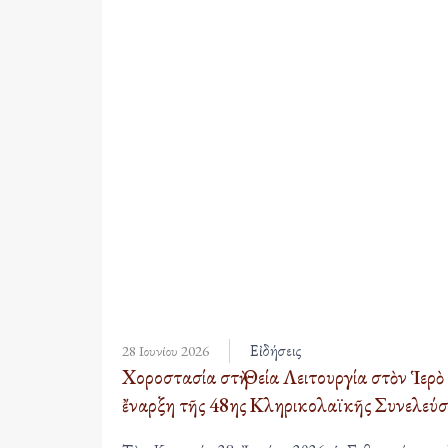
Εἰδήσεις
28 Ιουνίου 2026
Xοροστασία στὴ Θεία Λειτουργία στὸν Ἱερ
ἔναρξη τῆς 48ης Κληρικολαϊκῆς Συνελεύσ