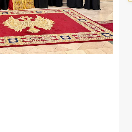
κὴ Μονὴ Μεταμορφώσεως τοῦ Σωτῆρος Μεγάλου Μετεώρου (2)