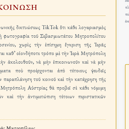
Μέ
ΚΟΙΝΩΣΗ
πλ
πο
ἀν
ινωνικῆς δικτυώσεως TikTok ὅτι κάθε λογαριασμὸς
ἢ τὴ φωτογραφία τοῦ Σεβασμιωτάτου Μητροπολίτου
σενίου, χωρὶς τὴν ἐπίσημη ἔγκριση τῆς Ἱερᾶς
εται καθ’ οἱονδήποτε τρόπο μὲ τὴν Ἱερὰ Μητρόπολη
μὴν ἀκολουθοῦν, νὰ μὴν ἐπικοινωνοῦν καὶ νὰ μὴν
ματα ποὺ προέρχονται ἀπὸ τέτοιους ψευδεῖς
ν παραπλάνηση τοῦ κοινοῦ καὶ τὴν κατάχρηση τῆς
 Μητρόπολη Αὐστρίας θὰ προβεῖ σὲ κάθε νόμιμη
ν καὶ τὴν ἀντιμετώπιση τέτοιων περιστατικῶν
ερᾶς Μητροπόλεως