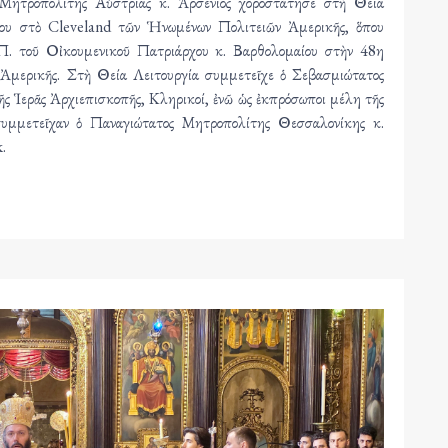
Μητροπολίτης Αὐστρίας κ. Ἀρσένιος χοροστάτησε στὴ Θεία
ου στὸ Cleveland τῶν Ἡνωμένων Πολιτειῶν Ἀμερικῆς, ὅπου
Π. τοῦ Οἰκουμενικοῦ Πατριάρχου κ. Βαρθολομαίου στὴν 48η
Ἀμερικῆς. Στὴ Θεία Λειτουργία συμμετεῖχε ὁ Σεβασμιώτατος
ῆς Ἱερᾶς Ἀρχιεπισκοπῆς, Κληρικοί, ἐνῶ ὡς ἐκπρόσωποι μέλη τῆς
υμμετεῖχαν ὁ Παναγιώτατος Μητροπολίτης Θεσσαλονίκης κ.
k.