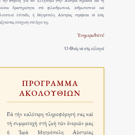
 τήν ἱστορική γιά τόν Ἑλληνισμό στήν Αὐστρία σημασία καί τή
ούσια δραστηριότητα στό φιλανθρωπικό, ἀνθρωπιστικό καί
λιτιστικό ἐπίπεδο, ἡ Μητρόπολη Αὐστρίας στρέφεται σέ ἐσᾶς
αζητώντας ἐνίσχυση στό ἔργο της.
Ἐνημερωθεῖτε!
Ὁ Θεός νά σᾶς εὐλογεῖ
ΠΡΟΓΡΑΜΜΑ
ΑΚΟΛΟΥΘΙΩΝ
Γιὰ τὴν καλύτερη πληροφόρησή σας καὶ
τὴ συμμετοχὴ στὴ ζωὴ τῶν ἐνοριῶν μας
ἡ Ἱερὰ Μητρόπολη Αὐστρίας