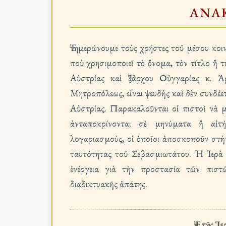
ΑΝΑ
Ἐνημερώνουμε τοὺς χρήστες τοῦ μέσου κο
ποὺ χρησιμοποιεῖ τὸ ὄνομα, τὸν τίτλο 
Αὐστρίας καὶ Ἐξάρχου Οὐγγαρίας κ. Ἀρ
Μητροπόλεως, εἶναι ψευδὴς καὶ δὲν συνδέ
Αὐστρίας. Παρακαλοῦνται οἱ πιστοὶ νὰ 
ἀνταποκρίνονται σὲ μηνύματα ἢ αἰτή
λογαριασμούς, οἱ ὁποῖοι ἀποσκοποῦν στὴ
ταυτότητας τοῦ Σεβασμιωτάτου. Ἡ Ἱερὰ
ἐνέργεια γιὰ τὴν προστασία τῶν πιστῶ
διαδικτυακῆς ἀπάτης.
Ἐκ τῆς Ἱ