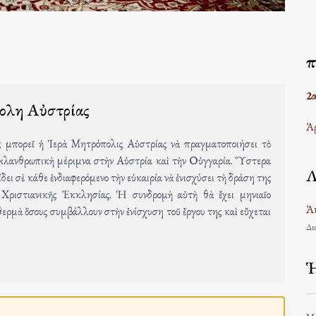
Ἐ
2
πολη Αὐστρίας
Ἀρ
 μπορεῖ ἡ Ἱερὰ Μητρόπολις Αὐστρίας νὰ πραγματοποιήσει τὸ
ὶ φιλανθρωπικὴ μέριμνα στὴν Αὐστρία καὶ τὴν Οὑγγαρία. Ὕστερα
Λ
ι σὲ κάθε ἐνδιαφερόμενο τὴν εὐκαιρία νὰ ἐνισχύσει τὴ δράση της
υ Χριστιανικῆς Ἐκκλησίας. Ἡ συνδρομὴ αὐτὴ θὰ ἔχει μηνιαῖο
Ἀκ
ερμὰ ὅσους συμβάλλουν στὴν ἐνίσχυση τοῦ ἔργου της καὶ εὔχεται
Δια
Ἡ