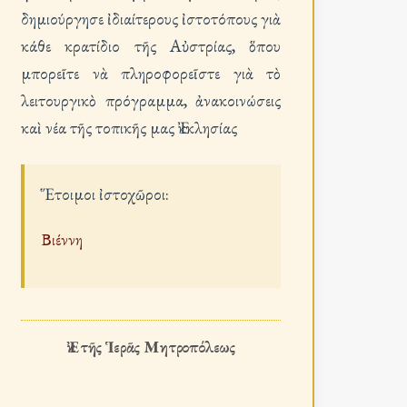
δημιούργησε ἰδιαίτερους ἰστοτόπους γιὰ
κάθε κρατίδιο τῆς Αὐστρίας, ὅπου
μπορεῖτε νὰ πληροφορεῖστε γιὰ τὸ
λειτουργικὸ πρόγραμμα, ἀνακοινώσεις
καὶ νέα τῆς τοπικῆς μας Ἐκκλησίας
Ἕτοιμοι ἰστοχῶροι:
Βιέννη
Ἐκ τῆς Ἱερᾶς Μητροπόλεως