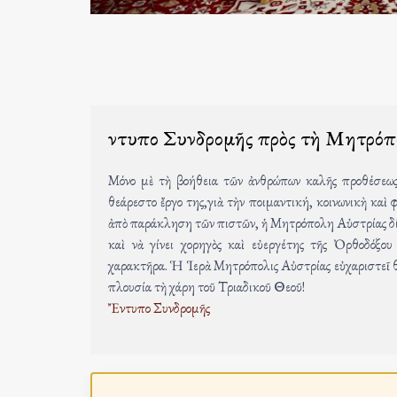
Ἔντυπο Συνδρομῆς πρὸς τὴ Μητρό
Μόνο μὲ τὴ βοήθεια τῶν ἀνθρώπων καλῆς προθέσεως
θεάρεστο ἔργο της,γιὰ τὴν ποιμαντική, κοινωνικὴ κα
ἀπὸ παράκληση τῶν πιστῶν, ἡ Μητρόπολη Αὐστρίας δίδε
καὶ νὰ γίνει χορηγὸς καὶ εὐεργέτης τῆς Ὀρθοδόξο
χαρακτῆρα. Ἡ Ἱερὰ Μητρόπολις Αὐστρίας εὐχαριστεῖ θ
πλουσία τὴ χάρη τοῦ Τριαδικοῦ Θεοῦ!
Ἔντυπο Συνδρομῆς