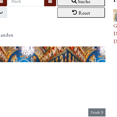
Suche
Kalender öffnen
Kalender öffnen
Reset
0
A
G
D
rhanden
D
s
Details