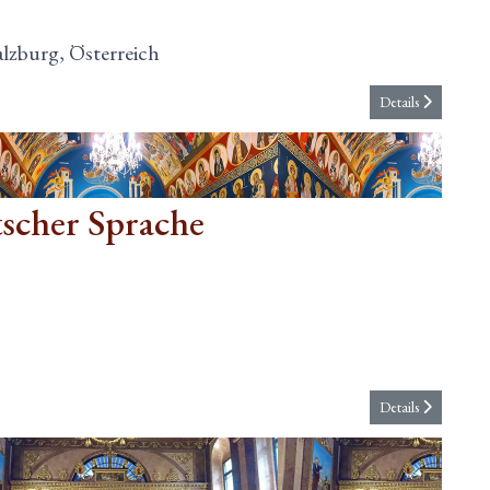
alzburg, Österreich
Details
tscher Sprache
s
Details