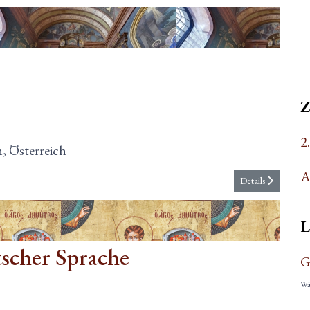
2
, Österreich
A
Details
L
tscher Sprache
G
Wäh