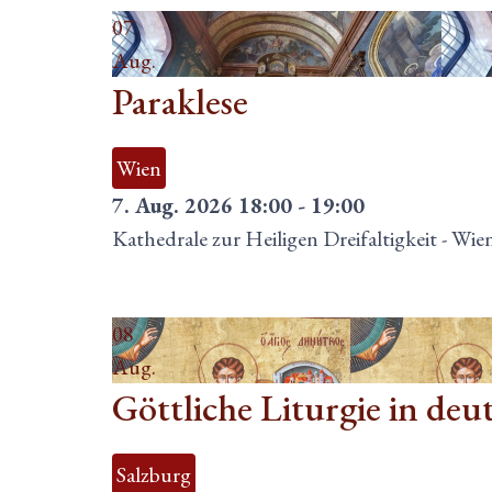
07
Aug.
Paraklese
Wien
7. Aug. 2026
18:00
-
19:00
Kathedrale zur Heiligen Dreifaltigkeit
-
Wien
08
Aug.
Göttliche Liturgie in deu
Salzburg