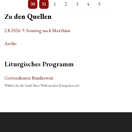
3 Veranstaltungen
Einzelne Veranstaltung
Einzelne Veranstaltung
Einzelne Veranstaltung
Einzelne Veranstaltung
Einzelne Veranstaltung
Einzelne Veranstaltung
30
31
1
2
3
4
5
Zu
den Quellen
2.8.2026: 9. Sonntag nach Matthäus
Archiv
Liturgisches Programm
Gottesdienste Bundesweit
Wählen Sie die Stadt Ihrer Wahl aus den Kategorien aus!