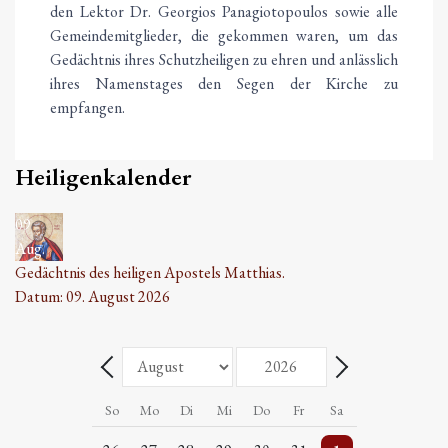
den Lektor Dr. Georgios Panagiotopoulos sowie alle
Gemeindemitglieder, die gekommen waren, um das
Gedächtnis ihres Schutzheiligen zu ehren und anlässlich
ihres Namenstages den Segen der Kirche zu
empfangen.
Heiligenkalender
09
Aug.
Gedächtnis des heiligen Apostels Matthias.
Datum:
09. August 2026
Monat
Jahr
Zurück - Monat
Weiter - Monat
So
Mo
Di
Mi
Do
Fr
Sa
5 Veranstaltungen
Einzelne Veranstaltung
2 Veranstaltungen
Einzelne Veranstaltung
2 Veranstaltungen
Einzelne Veranstaltung
5 Veranstaltungen