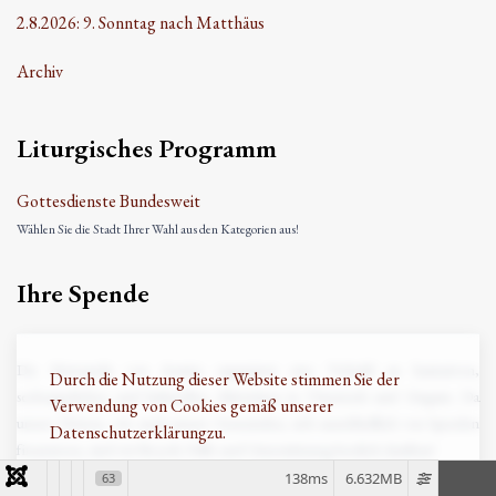
2.8.2026: 9. Sonntag nach Matthäus
Archiv
Liturgisches Programm
Gottesdienste Bundesweit
Wählen Sie die Stadt Ihrer Wahl aus den Kategorien aus!
Ihre Spende
Die Metropolis von Austria organisiert eine Vielzahl an karitativen,
Durch die Nutzung dieser Website stimmen Sie der
seelsorgerlichen und kulturellen Aktivitäten in Österreich und Ungarn. Da
Verwendung von Cookies gemäß unserer
unsere Diözese, wie auch unsere Gemeinden, sich ausschließlich von Spenden
Datenschutzerklärung
zu.
finanzieren, sind wir für jede Hilfe und Unterstützung herzlich dankbar!
138ms
6.632MB
63