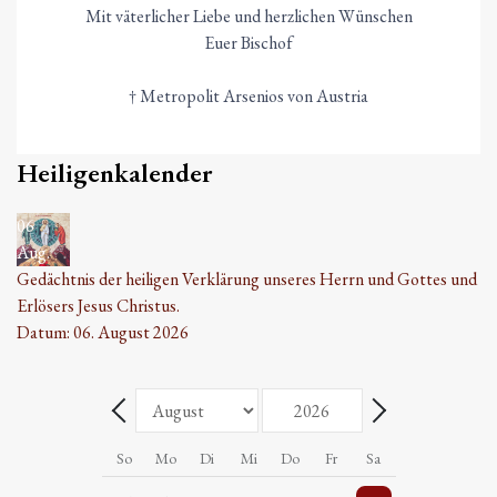
Mit väterlicher Liebe und herzlichen Wünschen
Euer Bischof
† Metropolit Arsenios von Austria
Heiligenkalender
06
Aug.
Gedächtnis der heiligen Verklärung unseres Herrn und Gottes und
Erlösers Jesus Christus.
Datum:
06. August 2026
Monat
Jahr
Zurück - Monat
Weiter - Monat
So
Mo
Di
Mi
Do
Fr
Sa
5 Veranstaltungen
Einzelne Veranstaltung
2 Veranstaltungen
Einzelne Veranstaltung
2 Veranstaltungen
Einzelne Veranstaltung
5 Veranstaltungen