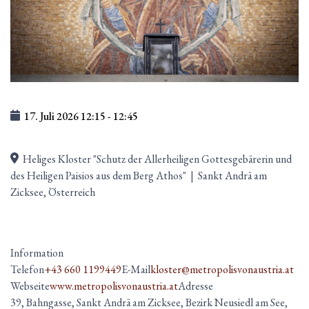
17. Juli 2026
12:15
-
12:45
Heliges Kloster "Schutz der Allerheiligen Gottesgebärerin und
des Heiligen Paisios aus dem Berg Athos"
|
Sankt Andrä am
Zicksee, Österreich
Information
Telefon
+43 660 1199449
E-Mail
kloster@metropolisvonaustria.at
Webseite
www.metropolisvonaustria.at
Adresse
39, Bahngasse, Sankt Andrä am Zicksee, Bezirk Neusiedl am See,