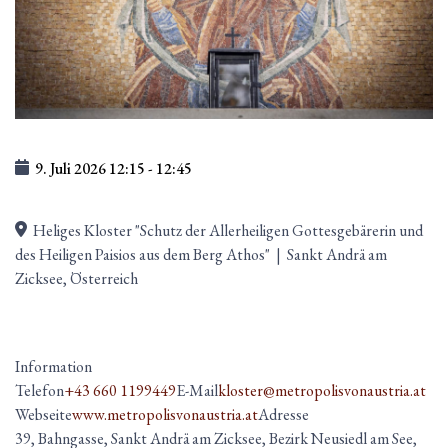
9. Juli 2026
12:15
-
12:45
Heliges Kloster "Schutz der Allerheiligen Gottesgebärerin und
des Heiligen Paisios aus dem Berg Athos"
|
Sankt Andrä am
Zicksee, Österreich
Information
Telefon
+43 660 1199449
E-Mail
kloster@metropolisvonaustria.at
Webseite
www.metropolisvonaustria.at
Adresse
39, Bahngasse, Sankt Andrä am Zicksee, Bezirk Neusiedl am See,