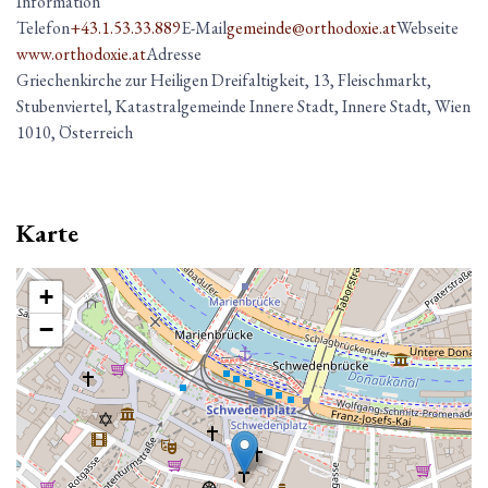
Information
Telefon
+43.1.53.33.889
E-Mail
gemeinde@orthodoxie.at
Webseite
www.orthodoxie.at
Adresse
Griechenkirche zur Heiligen Dreifaltigkeit, 13, Fleischmarkt,
Stubenviertel, Katastralgemeinde Innere Stadt, Innere Stadt, Wien
1010, Österreich
Karte
+
−