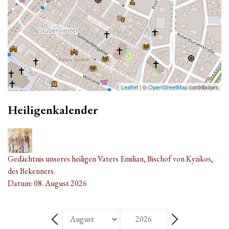
Leaflet
| ©
OpenStreetMap
contributors
Heiligenkalender
08
Aug.
Gedächtnis unseres heiligen Vaters Emilian, Bischof von Kyzikos,
des Bekenners.
Datum:
08. August 2026
Monat
Jahr
Zurück - Monat
Weiter - Monat