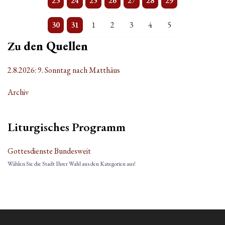
23
24
25
26
27
28
29
3 Veranstaltungen
Einzelne Veranstaltung
Einzelne Veranstaltung
Einzelne Veranstaltung
Einzelne Veranstaltung
Einzelne Veranstaltung
Einzelne Veranstaltung
30
31
1
2
3
4
5
Zu
den Quellen
2.8.2026: 9. Sonntag nach Matthäus
Archiv
Liturgisches Programm
Gottesdienste Bundesweit
Wählen Sie die Stadt Ihrer Wahl aus den Kategorien aus!