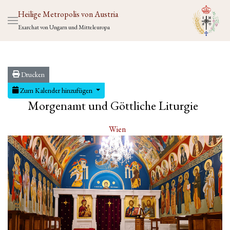
Heilige Metropolis von Austria
Exarchat von Ungarn und Mitteleuropa
Drucken
Zum Kalender hinzufügen
Morgenamt und Göttliche Liturgie
Wien