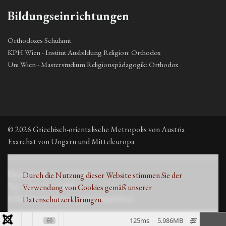
Bildungseinrichtungen
Orthodoxes Schulamt
KPH Wien - Institut Ausbildung Religion: Orthodox
Uni Wien - Masterstudium Religionspädagogik: Orthodox
© 2026 Griechisch-orientalische Metropolis von Austria
Exarchat von Ungarn und Mitteleuropa
Fleischmarkt 13, 1010 Wien
Durch die Nutzung dieser Website stimmen Sie der
Τηλ. +43 1 53 33 889
Verwendung von Cookies gemäß unserer
E-Mail: kirche@metropolisvonaustria.at
Datenschutzerklärung
zu.
125ms
5.986MB
60