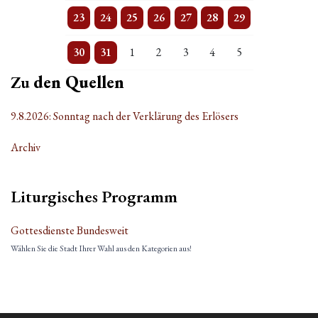
2 Veranstaltungen
Einzelne Veranstaltung
Einzelne Veranstaltung
Einzelne Veranstaltung
Einzelne Veranstaltung
2 Veranstaltungen
Einzelne Veranstaltung
23
24
25
26
27
28
29
3 Veranstaltungen
Einzelne Veranstaltung
Einzelne Veranstaltung
Einzelne Veranstaltung
Einzelne Veranstaltung
Einzelne Veranstaltung
Einzelne Veranstaltung
30
31
1
2
3
4
5
Zu
den Quellen
9.8.2026: Sonntag nach der Verklärung des Erlösers
Archiv
Liturgisches Programm
Gottesdienste Bundesweit
Wählen Sie die Stadt Ihrer Wahl aus den Kategorien aus!