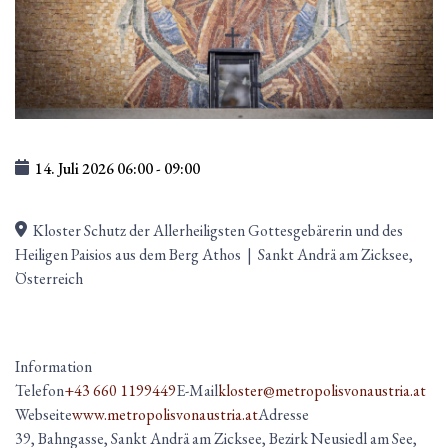
14. Juli 2026
06:00
-
09:00
Kloster Schutz der Allerheiligsten Gottesgebärerin und des
Heiligen Paisios aus dem Berg Athos
|
Sankt Andrä am Zicksee,
Österreich
Information
Telefon
+43 660 1199449
E-Mail
kloster@metropolisvonaustria.at
Webseite
www.metropolisvonaustria.at
Adresse
39, Bahngasse, Sankt Andrä am Zicksee, Bezirk Neusiedl am See,