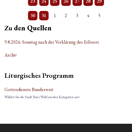
23
24
25
26
27
28
29
3 Veranstaltungen
Einzelne Veranstaltung
Einzelne Veranstaltung
Einzelne Veranstaltung
Einzelne Veranstaltung
Einzelne Veranstaltung
Einzelne Veranstaltung
30
31
1
2
3
4
5
Zu
den Quellen
9.8.2026: Sonntag nach der Verklärung des Erlösers
Archiv
Liturgisches Programm
Gottesdienste Bundesweit
Wählen Sie die Stadt Ihrer Wahl aus den Kategorien aus!