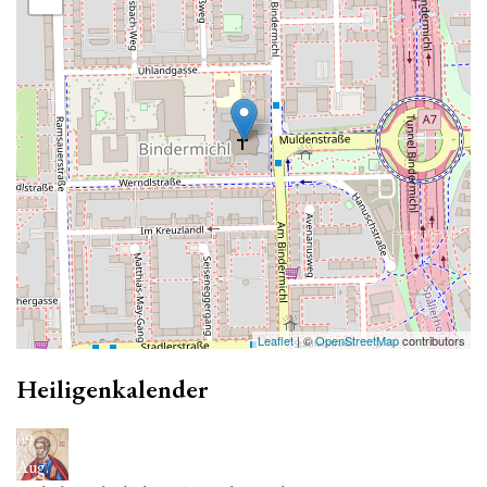
Leaflet
| ©
OpenStreetMap
contributors
Heiligenkalender
09
Aug.