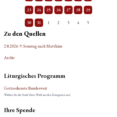
2 Veranstaltungen
Einzelne Veranstaltung
Einzelne Veranstaltung
Einzelne Veranstaltung
Einzelne Veranstaltung
2 Veranstaltungen
Einzelne Veranstaltung
23
24
25
26
27
28
29
3 Veranstaltungen
Einzelne Veranstaltung
Einzelne Veranstaltung
Einzelne Veranstaltung
Einzelne Veranstaltung
Einzelne Veranstaltung
Einzelne Veranstaltung
30
31
1
2
3
4
5
Zu
den Quellen
2.8.2026: 9. Sonntag nach Matthäus
Archiv
Liturgisches Programm
Gottesdienste Bundesweit
Wählen Sie die Stadt Ihrer Wahl aus den Kategorien aus!
Ihre Spende