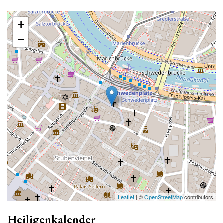
+
−
Leaflet
| ©
OpenStreetMap
contributors
Heiligenkalender