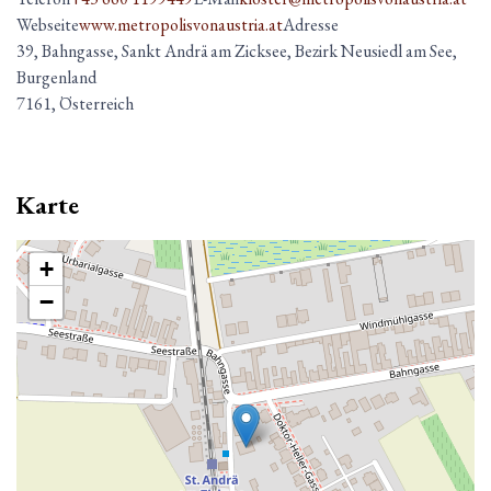
Webseite
www.metropolisvonaustria.at
Adresse
39, Bahngasse, Sankt Andrä am Zicksee, Bezirk Neusiedl am See,
Burgenland
7161, Österreich
Karte
+
−