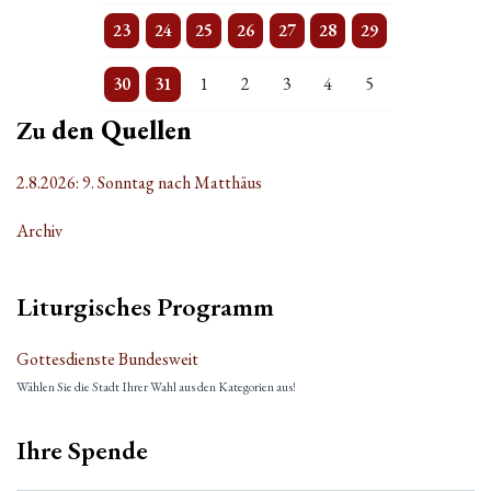
2 Veranstaltungen
Einzelne Veranstaltung
Einzelne Veranstaltung
Einzelne Veranstaltung
Einzelne Veranstaltung
2 Veranstaltungen
Einzelne Veranstaltung
23
24
25
26
27
28
29
3 Veranstaltungen
Einzelne Veranstaltung
Einzelne Veranstaltung
Einzelne Veranstaltung
Einzelne Veranstaltung
Einzelne Veranstaltung
Einzelne Veranstaltung
30
31
1
2
3
4
5
Zu
den Quellen
2.8.2026: 9. Sonntag nach Matthäus
Archiv
Liturgisches Programm
Gottesdienste Bundesweit
Wählen Sie die Stadt Ihrer Wahl aus den Kategorien aus!
Ihre Spende