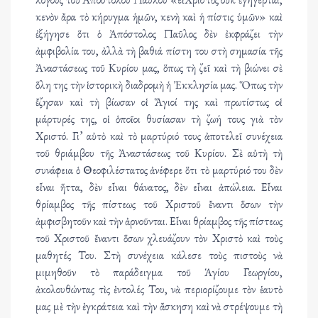
κενὸν ἄρα τὸ κήρυγμα ἡμῶν, κενὴ καὶ ἡ πίστις ὑμῶν» καὶ
ἐξήγησε ὅτι ὁ Ἀπόστολος Παῦλος δὲν ἐκφράζει τὴν
ἀμφιβολία του, ἀλλὰ τὴ βαθιά πίστη του στὴ σημασία τῆς
Ἀναστάσεως τοῦ Κυρίου μας, ὅπως τὴ ζεῖ καὶ τὴ βιώνει σὲ
ὅλη της τὴν ἱστορικὴ διαδρομὴ ἡ Ἐκκλησία μας. Ὅπως τὴν
ἔζησαν καὶ τὴ βίωσαν οἱ Ἅγιοί της καὶ πρωτίστως οἱ
μάρτυρές της, οἱ ὁποῖοι θυσίασαν τὴ ζωή τους γιὰ τὸν
Χριστό. Γι’ αὐτὸ καὶ τὸ μαρτύριό τους ἀποτελεῖ συνέχεια
τοῦ θριάμβου τῆς Ἀναστάσεως τοῦ Κυρίου. Σὲ αὐτὴ τὴ
συνάφεια ὁ Θεοφιλέστατος ἀνέφερε ὅτι τὸ μαρτύριό του δὲν
εἶναι ἥττα, δὲν εἶναι θάνατος, δὲν εἶναι ἀπώλεια. Εἶναι
θρίαμβος τῆς πίστεως τοῦ Χριστοῦ ἔναντι ὅσων τὴν
ἀμφισβητοῦν καὶ τὴν ἀρνοῦνται. Εἶναι θρίαμβος τῆς πίστεως
τοῦ Χριστοῦ ἔναντι ὅσων χλευάζουν τὸν Χριστὸ καὶ τοὺς
μαθητές Του. Στὴ συνέχεια κάλεσε τοὺς πιστοὺς νὰ
μιμηθοῦν τὸ παράδειγμα τοῦ Ἁγίου Γεωργίου,
ἀκολουθώντας τὶς ἐντολές Του, νὰ περιορίζουμε τὸν ἑαυτὸ
μας μὲ τὴν ἐγκράτεια καὶ τὴν ἄσκηση καὶ νὰ στρέψουμε τὴ