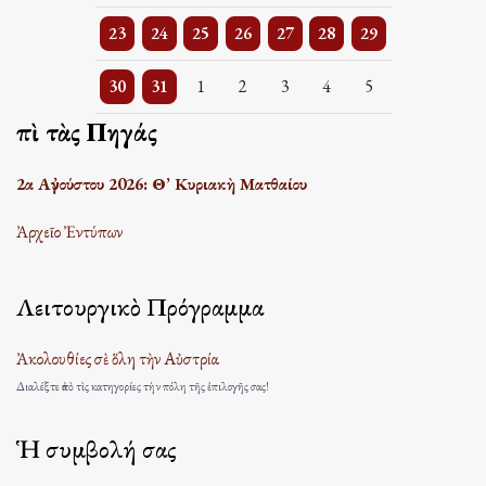
2 events
One event
One event
One event
One event
2 events
2 events
23
24
25
26
27
28
29
3 events
One event
One event
One event
One event
One event
One event
30
31
1
2
3
4
5
Ἐπὶ τὰς Πηγάς
2α Αὐγούστου 2026: Θ’ Κυριακὴ Ματθαίου
Ἀρχεῖο Ἐντύπων
Λειτουργικὸ Πρόγραμμα
Ἀκολουθίες σὲ ὅλη τὴν Αὐστρία
Διαλέξτε ἀπὸ τὶς κατηγορίες τὴν πόλη τῆς ἐπιλογῆς σας!
Ἡ συμβολή σας