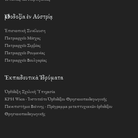
Ὀρθοδοξία ἐν Αὐστρίᾳ
Ἐπισκοπικὴ Συνέλευση
Πατριαρχεῖο Μόσχας
Πατριαρχεῖο Σερβίας
Πατριαρχεῖο Ρουμανίας
Πατριαρχεῖο Βουλγαρίας
Ἐκπαιδευτικὰ Ἱδρύματα
Ὀρθόδοξη Σχολικὴ Ὑπηρεσία
KPH Wien - Ἰνστιτοῦτο Ὀρθοδόξου Θρησκειοπαιδαγωγικῆς
Πανεπιστήμιο Βιέννης - Πρόγραμμα μεταπτυχιακῶν ὀρθοδόξου
Θρησκειοπαιδαγωγικῆς