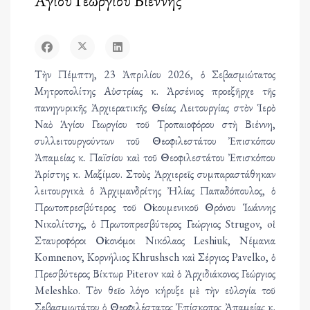
Ἁγίου Γεωργίου Βιέννης
Τὴν Πέμπτη, 23 Ἀπριλίου 2026, ὁ Σεβασμιώτατος
Μητροπολίτης Αὐστρίας κ. Ἀρσένιος προεξῆρχε τῆς
πανηγυρικῆς Ἀρχιερατικῆς Θείας Λειτουργίας στὸν Ἱερὸ
Ναὸ Ἁγίου Γεωργίου τοῦ Τροπαιοφόρου στὴ Βιέννη,
συλλειτουργούντων τοῦ Θεοφιλεστάτου Ἐπισκόπου
Ἀπαμείας κ. Παϊσίου καὶ τοῦ Θεοφιλεστάτου Ἐπισκόπου
Ἀρίστης κ. Μαξίμου. Στοὺς Ἀρχιερεῖς συμπαραστάθηκαν
λειτουργικὰ ὁ Ἀρχιμανδρίτης Ἠλίας Παπαδόπουλος, ὁ
Πρωτοπρεσβύτερος τοῦ Οἰκουμενικοῦ Θρόνου Ἰωάννης
Νικολίτσης, ὁ Πρωτοπρεσβύτερος Γεώργιος Strugov, oἱ
Σταυροφόροι Οἰκονόμοι Νικόλαος Leshiuk, Νέμανια
Komnenov, Κορνήλιος Khrushsch καὶ Σέργιος Pavelko, ὁ
Πρεσβύτερος Βίκτωρ Piterov καὶ ὁ Ἀρχιδιάκονος Γεώργιος
Meleshko. Τὸν θεῖο λόγο κήρυξε μὲ τὴν εὐλογία τοῦ
Σεβασμιωτάτου ὁ Θεοφιλέστατος Ἐπίσκοπος Ἀπαμείας κ.