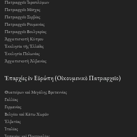
Πατριαρχεῖο Ἱεροσολύμων
Πατριαρχεῖο Μόσχας
Πατριαρχεῖο Σερβίας
Πατριαρχεῖο Ρουμανίας
Πατριαρχεῖο Βουλγαρίας
Ἀρχιεπισκοπὴ Κύπρου
Ἐκκλησία τῆς Ἑλλάδος
Ἐκκλησία Πολωνίας
Ἀρχιεπισκοπὴ Ἀλβανίας
Ἐπαρχίες ἐν Εὐρώπη (Οἰκουμενικὸ Πατριαρχεῖο)
Θυατείρων καὶ Μεγάλης Βρεταννίας
Γαλλίας
Γερμανίας
Βελγίου καὶ Κάτω Χωρῶν
Ἑλβετίας
Ἰταλίας
Ἱσπανίας καὶ Πορτογαλίας