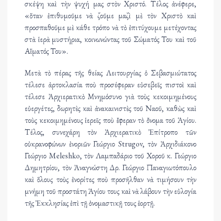
σκέψη καὶ τὴν ψυχή μας στὸν Χριστό. Τέλος ἀνέφερε,
«ὅταν ἐπιθυμοῦμε νὰ ζοῦμε μαζὶ μὲ τὸν Χριστὸ καὶ
προσπαθοῦμε μὲ κάθε τρόπο νὰ τὸ ἐπιτύχουμε μετέχοντας
στὰ ἱερὰ μυστήρια, κοινωνώντας τοῦ Σώματός Του καὶ τοῦ
Αἵματός Του».
Μετὰ τὸ πέρας τῆς θείας Λειτουργίας ὁ Σεβασμιώτατος
τέλεσε ἀρτοκλασία ποὺ προσέφεραν εὐσεβεῖς πιστοὶ καὶ
τέλεσε Ἀρχιερατικὸ Μνημόσυνο γιὰ τοὺς κεκοιμημένους
εὐεργέτες, δωρητὲς καὶ ἀνακαινιστὲς τοῦ Ναοῦ, καθὼς καὶ
τοὺς κεκοιμημένους ἱερεῖς ποὺ ἔφεραν τὸ ὄνομα τοῦ Ἁγίου.
Τέλος, συνεχάρη τὸν Ἀρχιερατικὸ Ἐπίτροπο τῶν
οὐκρανοφώνων ἐνοριῶν Γεώργιο Strugov, τὸν Ἀρχιδιάκονο
Γεώργιο Meleshko, τὸν Λαμπαδάριο τοῦ Χοροῦ κ. Γεώργιο
Δημητρίου, τὸν Ἀναγνώστη Δρ. Γεώργιο Παναγιωτόπουλο
καὶ ὅλους τοὺς ἐνορίτες ποὺ προσῆλθαν νὰ τιμήσουν τὴν
μνήμη τοῦ προστάτη Ἁγίου τους καὶ νὰ λάβουν τὴν εὐλογία
τῆς Ἐκκλησίας ἐπὶ τῇ ὀνομαστικῇ τους ἑορτῇ.