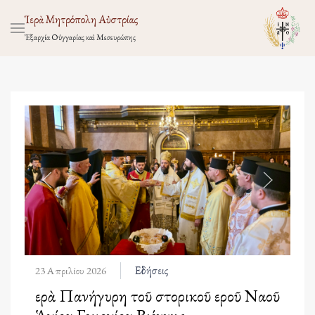
Ἱερὰ Μητρόπολη Αὐστρίας
Ἐξαρχία Οὑγγαρίας καὶ Μεσευρώπης
Εἰδήσεις
23 Απριλίου 2026
Ἱερὰ Πανήγυρη τοῦ Ἱστορικοῦ Ἱεροῦ Ναοῦ