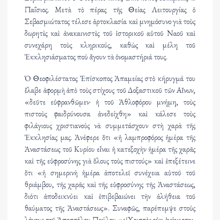
Παΐσιος. Μετὰ τὸ πέρας τῆς Θείας Λειτουργίας ὁ
Σεβασμιώτατος τέλεσε ἀρτοκλασία καὶ μνημόσυνο γιὰ τοὺς
δωρητὲς καὶ ἀνακαινιστὲς τοῦ ἱστορικοῦ αὐτοῦ Ναοῦ καὶ
συνεχάρη τοὺς κληρικούς, καθὼς καὶ μέλη τοῦ
Ἐκκλησιάσματος ποὺ ἄγουν τὰ ὀνομαστήριά τους.
Ὁ Θεοφιλέστατος Ἐπίσκοπος Ἀπαμείας στὸ κήρυγμά του
ἔλαβε ἀφορμὴ ἀπὸ τοὺς στίχους τοῦ Δοξαστικοῦ τῶν Αἴνων,
«δεῦτε εὐφρανθῶμεν· ἡ τοῦ Ἀθλοφόρου μνήμη, τοὺς
πιστοὺς φαιδρύνουσα ἀνεδείχθη» καὶ κάλεσε τοὺς
φιλάγιους χριστιανοὺς νὰ συμμετάσχουν στὴ χαρὰ τῆς
Ἐκκλησίας μας. Ἀνέφερε ὅτι «ἡ λαμπροφόρος ἡμέρα τῆς
Ἀναστάσεως τοῦ Κυρίου εἶναι ἡ κατεξοχὴν ἡμέρα τῆς χαρᾶς
καὶ τῆς εὐφροσύνης γιὰ ὅλους τοὺς πιστούς» καὶ ἐπεξέτεινε
ὅτι «ἡ σημερινὴ ἡμέρα ἀποτελεῖ συνέχεια αὐτοῦ τοῦ
θριάμβου, τῆς χαρᾶς καὶ τῆς εὐφροσύνης τῆς Ἀναστάσεως,
διότι ἀποδεικνύει καὶ ἐπιβεβαιώνει τὴν ἀλήθεια τοῦ
θαύματος τῆς Ἀναστάσεως». Συναφῶς, παρέπεμψε στοὺς
λόγους τοῦ Ἀποστόλου Παύλου «εἰ Χριστὸς οὐκ ἐγήγερται,