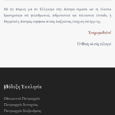
Μέ τήν ἱστορική γιά τόν Ἑλληνισμό στήν Αὐστρία σημασία καί τή πλούσια
δραστηριότητα στό φιλανθρωπικό, ἀνθρωπιστικό καί πολιτιστικό ἐπίπεδο, ἡ
Μητρόπολη Αὐστρίας στρέφεται σέ ἐσᾶς ἀναζητώντας ἐνίσχυση στό ἔργο της.
Ἐνημερωθεῖτε!
Ὁ Θεός νά σᾶς εὐλογεῖ
Ὀρθόδοξη Ἐκκλησία
Οἰκουμενικὸ Πατριαρχεῖο
Πατριαρχεῖο Ἀντιοχείας
Πατριαρχεῖο Ἀλεξανδρείας