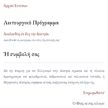
Ἀρχεῖο Ἐντύπων
Λειτουργικὸ Πρόγραμμα
Ἀκολουθίες σὲ ὅλη τὴν Αὐστρία
Διαλέξτε ἀπὸ τὶς κατηγορίες τὴν πόλη τῆς ἐπιλογῆς σας!
Ἡ συμβολή σας
Μέ τήν ἱστορική γιά τόν Ἑλληνισμό στήν Αὐστρία σημασία καί τή πλούσια
δραστηριότητα στό φιλανθρωπικό, ἀνθρωπιστικό καί πολιτιστικό ἐπίπεδο, ἡ
Μητρόπολη Αὐστρίας στρέφεται σέ ἐσᾶς ἀναζητώντας ἐνίσχυση στό ἔργο της.
Ἐνημερωθεῖτε!
Ὁ Θεός νά σᾶς εὐλογεῖ