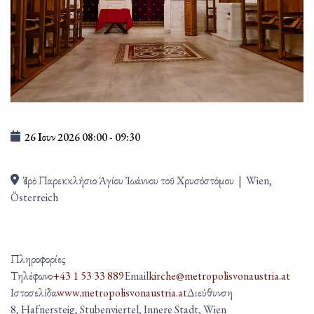
26 Ιουν 2026
08:00
-
09:30
Ἱερὸ Παρεκκλήσιο Ἁγίου Ἰωάννου τοῦ Χρυσόστόμου
|
Wien,
Österreich
Πληροφορίες
Τηλέφωνο
+43 1 53 33 889
Email
kirche@metropolisvonaustria.at
Ιστοσελίδα
www.metropolisvonaustria.at
Διεύθυνση
8, Hafnersteig, Stubenviertel, Innere Stadt, Wien