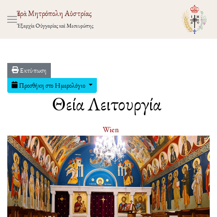
Ἱερὰ Μητρόπολη Αὐστρίας
Ἐξαρχία Οὑγγαρίας καὶ Μεσευρώπης
Εκτύπωση
Προσθήκη στο Ημερολόγιο
Θεία Λειτουργία
Wien