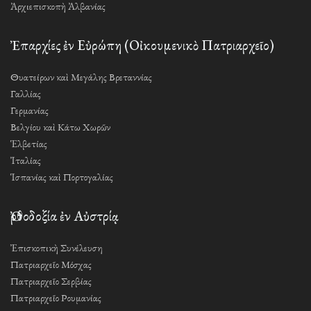
Ἀρχιεπισκοπὴ Ἀλβανίας
Ἐπαρχίες ἐν Εὐρώπη (Οἰκουμενικὸ Πατριαρχεῖο)
Θυατείρων καὶ Μεγάλης Βρεταννίας
Γαλλίας
Γερμανίας
Βελγίου καὶ Κάτω Χωρῶν
Ἑλβετίας
Ἰταλίας
Ἱσπανίας καὶ Πορτογαλίας
Ὀρθοδοξία ἐν Αὐστρίᾳ
Ἐπισκοπικὴ Συνέλευση
Πατριαρχεῖο Μόσχας
Πατριαρχεῖο Σερβίας
Πατριαρχεῖο Ρουμανίας