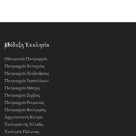
Ὀρθόδοξη Ἐκκλησία
Οἰκουμενικὸ Πατριαρχεῖο
Πατριαρχεῖο Ἀντιοχείας
Πατριαρχεῖο Ἀλεξανδρείας
Πατριαρχεῖο Ἱεροσολύμων
Πατριαρχεῖο Μόσχας
Πατριαρχεῖο Σερβίας
Πατριαρχεῖο Ρουμανίας
Πατριαρχεῖο Βουλγαρίας
Ἀρχιεπισκοπὴ Κύπρου
Ἐκκλησία τῆς Ἑλλάδος
Ἐκκλησία Πολωνίας