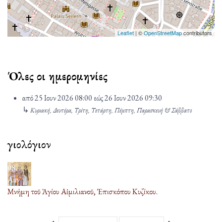
Leaflet
| ©
OpenStreetMap
contributors
Όλες οι ημερομηνίες
από
25 Ιουν 2026
08:00
εώς
26 Ιουν 2026
09:30
↳
Κυριακή, Δευτέρα, Τρίτη, Τετάρτη, Πέμπτη, Παρασκευή & Σάββατο
Ἁγιολόγιον
08
Αυγ
Μνήμη τοῦ Ἁγίου Αἰμιλιανοῦ, Ἐπισκόπου Κυζίκου.
Μήνας
Έτος