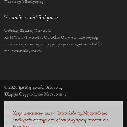
Πατριαρχεῖο Βουλγαρίας
Ἐκπαιδευτικὰ Ἱδρύματα
Ὀρθόδοξη Σχολικὴ Ὑπηρεσία
KPH Wien - Ἰνστιτοῦτο Ὀρθοδόξου Θρησκειοπαιδαγωγικῆς
Πανεπιστήμιο Βιέννης - Πρόγραμμα μεταπτυχιακῶν ὀρθοδόξου
Θρησκειοπαιδαγωγικῆς
© 2026 Ἱερὰ Μητρόπολη Αὐστρίας
Ἐξαρχία Οὑγγαρίας καὶ Μεσευρώπης
Fleischmarkt 13, 1010 Wien
Χρησιμοποιοποιώντας τὴν Ἰστοσελίδα τῆς Μητροπόλεως
Τηλ. +43 1 53 33 889
ἀποδέχεσθε σιωπηρῶς τοὺς
ὅρους διαχείρισης προσωπικῶν
E-Mail: kirche@metropolisvonaustria.at
δεδομένων
.