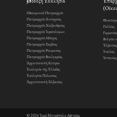
Ὀρθόδοξη Ἐκκλησία
Ἐπαρχί
(Οἰκου
Οἰκουμενικὸ Πατριαρχεῖο
Πατριαρχεῖο Ἀντιοχείας
Θυατείρω
Πατριαρχεῖο Ἀλεξανδρείας
Γαλλίας
Πατριαρχεῖο Ἱεροσολύμων
Γερμανία
Πατριαρχεῖο Μόσχας
Βελγίου 
Πατριαρχεῖο Σερβίας
Ἑλβετίας
Πατριαρχεῖο Ρουμανίας
Ἰταλίας
Πατριαρχεῖο Βουλγαρίας
Ἱσπανίας
Ἀρχιεπισκοπὴ Κύπρου
Ἐκκλησία τῆς Ἑλλάδος
Ἐκκλησία Πολωνίας
Ἀρχιεπισκοπὴ Ἀλβανίας
© 2026 Ἱερὰ Μητρόπολη Αὐστρίας