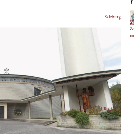
0
Salzburg
Α
Ἀν
κα