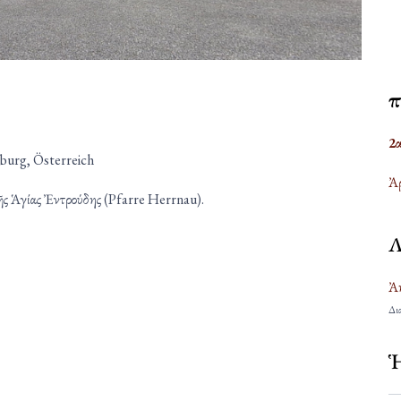
Ἐ
2
burg, Österreich
Ἀρ
τῆς Ἁγίας Ἐντρούδης (Pfarre Herrnau).
Λ
Ἀκ
Δια
Ἡ