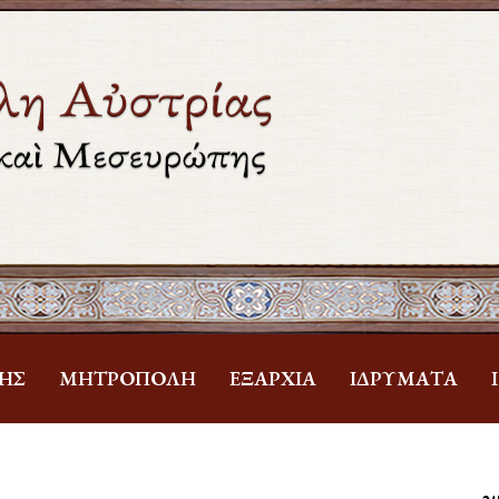
ΗΣ
ΜΗΤΡΌΠΟΛΗ
ἘΞΑΡΧΊΑ
ἹΔΡΎΜΑΤΑ
Ἁ