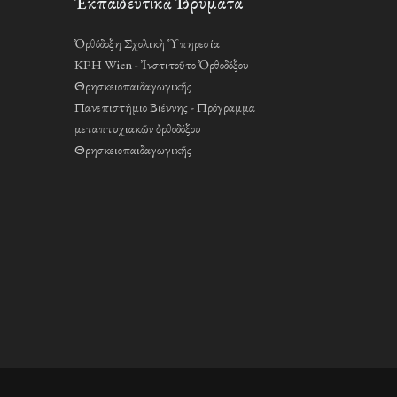
Ἐκπαιδευτικὰ Ἱδρύματα
Ὀρθόδοξη Σχολικὴ Ὑπηρεσία
KPH Wien - Ἰνστιτοῦτο Ὀρθοδόξου
Θρησκειοπαιδαγωγικῆς
Πανεπιστήμιο Βιέννης - Πρόγραμμα
μεταπτυχιακῶν ὀρθοδόξου
Θρησκειοπαιδαγωγικῆς