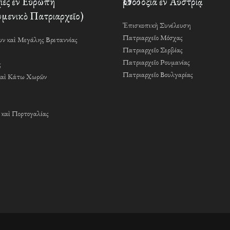
ες ἐν Εὐρώπη
Ὀρθοδοξία ἐν Αὐστρίᾳ
μενικὸ Πατριαρχεῖο)
Ἐπισκοπικὴ Συνέλευση
Πατριαρχεῖο Μόσχας
ν καὶ Μεγάλης Βρεταννίας
Πατριαρχεῖο Σερβίας
Πατριαρχεῖο Ρουμανίας
ς
Πατριαρχεῖο Βουλγαρίας
καὶ Κάτω Χωρῶν
 καὶ Πορτογαλίας