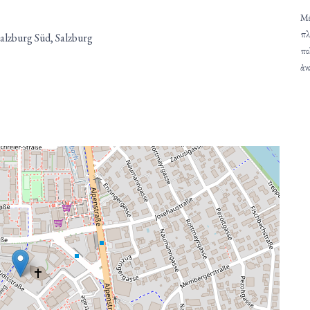
Μέ
πλ
alzburg Süd, Salzburg
πο
ἀν