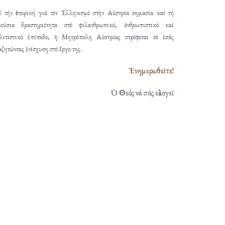
 τήν ἱστορική γιά τόν Ἑλληνισμό στήν Αὐστρία σημασία καί τή
ούσια δραστηριότητα στό φιλανθρωπικό, ἀνθρωπιστικό καί
λιτιστικό ἐπίπεδο, ἡ Μητρόπολη Αὐστρίας στρέφεται σέ ἐσᾶς
αζητώντας ἐνίσχυση στό ἔργο της.
Ἐνημερωθεῖτε!
Ὁ Θεός νά σᾶς εὐλογεῖ