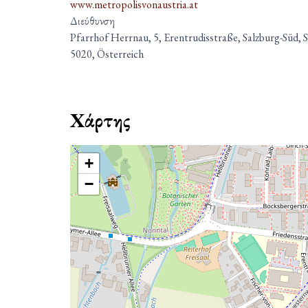
www.metropolisvonaustria.at
Διεύθυνση
Pfarrhof Herrnau, 5, Erentrudisstraße, Salzburg-Süd, S
5020, Österreich
Χάρτης
+
−