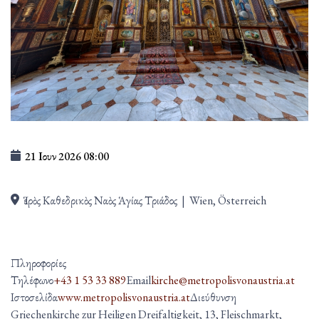
21 Ιουν 2026
08:00
Ἱερὸς Καθεδρικὸς Ναὸς Ἁγίας Τριάδος
|
Wien, Österreich
Πληροφορίες
Τηλέφωνο
+43 1 53 33 889
Email
kirche@metropolisvonaustria.at
Ιστοσελίδα
www.metropolisvonaustria.at
Διεύθυνση
Griechenkirche zur Heiligen Dreifaltigkeit, 13, Fleischmarkt,