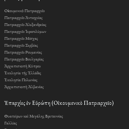
Οἰκουμενικὸ Πατριαρχεῖο
Πατριαρχεῖο Ἀντιοχείας
Πατριαρχεῖο Ἀλεξανδρείας
Πατριαρχεῖο Ἱεροσολύμων
Πατριαρχεῖο Μόσχας
Πατριαρχεῖο Σερβίας
Πατριαρχεῖο Ρουμανίας
Πατριαρχεῖο Βουλγαρίας
Ἀρχιεπισκοπὴ Κύπρου
Ἐκκλησία τῆς Ἑλλάδος
Ἐκκλησία Πολωνίας
Ἀρχιεπισκοπὴ Ἀλβανίας
Ἐπαρχίες ἐν Εὐρώπη (Οἰκουμενικὸ Πατριαρχεῖο)
Θυατείρων καὶ Μεγάλης Βρεταννίας
Γαλλίας