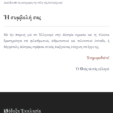
Διαλέξτε ἀπὸ τὶς κατηγορίες τὴν πόλη τῆς ἐπιλογῆς σας!
Ἡ συμβολή σας
Μέ τήν ἱστορική γιά τόν Ἑλληνισμό στήν Αὐστρία σημασία καί τή πλούσια
δραστηριότητα στό φιλανθρωπικό, ἀνθρωπιστικό καί πολιτιστικό ἐπίπεδο, ἡ
Μητρόπολη Αὐστρίας στρέφεται σέ ἐσᾶς ἀναζητώντας ἐνίσχυση στό ἔργο της.
Ἐνημερωθεῖτε!
Ὁ Θεός νά σᾶς εὐλογεῖ
Ὀρθόδοξη Ἐκκλησία