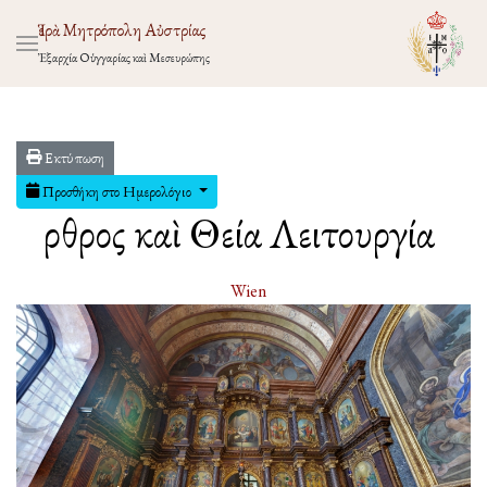
Ἱερὰ Μητρόπολη Αὐστρίας
Ἐξαρχία Οὑγγαρίας καὶ Μεσευρώπης
Εκτύπωση
Προσθήκη στο Ημερολόγιο
Ὄρθρος καὶ Θεία Λειτουργία
Wien