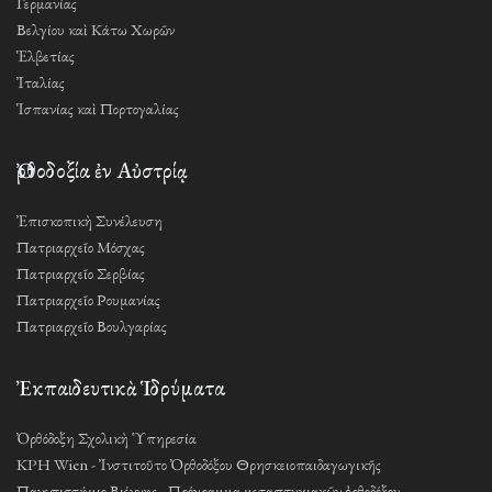
Γερμανίας
Βελγίου καὶ Κάτω Χωρῶν
Ἑλβετίας
Ἰταλίας
Ἱσπανίας καὶ Πορτογαλίας
Ὀρθοδοξία ἐν Αὐστρίᾳ
Ἐπισκοπικὴ Συνέλευση
Πατριαρχεῖο Μόσχας
Πατριαρχεῖο Σερβίας
Πατριαρχεῖο Ρουμανίας
Πατριαρχεῖο Βουλγαρίας
Ἐκπαιδευτικὰ Ἱδρύματα
Ὀρθόδοξη Σχολικὴ Ὑπηρεσία
KPH Wien - Ἰνστιτοῦτο Ὀρθοδόξου Θρησκειοπαιδαγωγικῆς
Πανεπιστήμιο Βιέννης - Πρόγραμμα μεταπτυχιακῶν ὀρθοδόξου