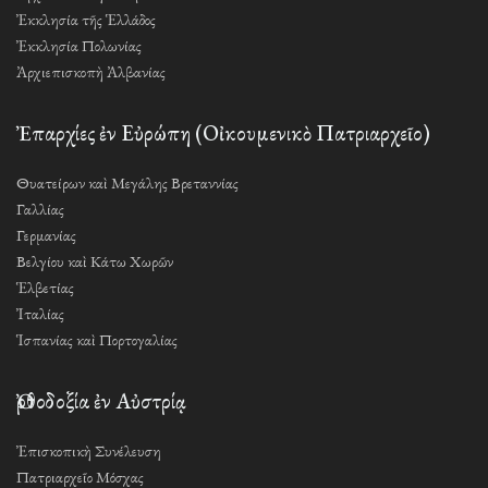
Ἐκκλησία τῆς Ἑλλάδος
Ἐκκλησία Πολωνίας
Ἀρχιεπισκοπὴ Ἀλβανίας
Ἐπαρχίες ἐν Εὐρώπη (Οἰκουμενικὸ Πατριαρχεῖο)
Θυατείρων καὶ Μεγάλης Βρεταννίας
Γαλλίας
Γερμανίας
Βελγίου καὶ Κάτω Χωρῶν
Ἑλβετίας
Ἰταλίας
Ἱσπανίας καὶ Πορτογαλίας
Ὀρθοδοξία ἐν Αὐστρίᾳ
Ἐπισκοπικὴ Συνέλευση
Πατριαρχεῖο Μόσχας