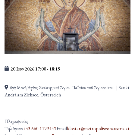
20 Ιουν 2026
17:00
-
18:15
Ἱερὰ Μονὴ Ἁγίας Σκέπης καὶ Ἁγίου Παΐσίου τοῦ Ἁγιορείτου
|
Sankt
Andrä am Zicksee, Österreich
Πληροφορίες
Τηλέφωνο
+43 660 1199449
Email
kloster@metropolisvonaustria.at