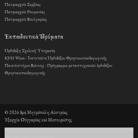
Πατριαρχεῖο Σερβίας
Πατριαρχεῖο Ρουμανίας
Πατριαρχεῖο Βουλγαρίας
Ἐκπαιδευτικὰ Ἱδρύματα
Ὀρθόδοξη Σχολικὴ Ὑπηρεσία
KPH Wien - Ἰνστιτοῦτο Ὀρθοδόξου Θρησκειοπαιδαγωγικῆς
Πανεπιστήμιο Βιέννης - Πρόγραμμα μεταπτυχιακῶν ὀρθοδόξου
Θρησκειοπαιδαγωγικῆς
© 2026 Ἱερὰ Μητρόπολη Αὐστρίας
Ἐξαρχία Οὑγγαρίας καὶ Μεσευρώπης