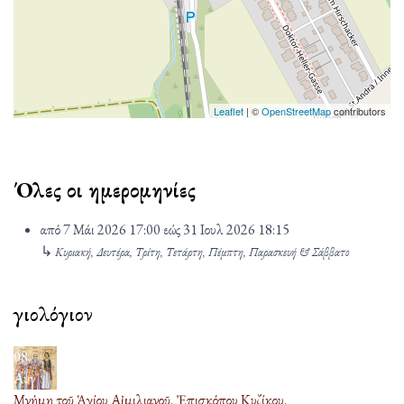
Leaflet
| ©
OpenStreetMap
contributors
Όλες οι ημερομηνίες
από
7 Μάι 2026
17:00
εώς
31 Ιουλ 2026
18:15
↳
Κυριακή, Δευτέρα, Τρίτη, Τετάρτη, Πέμπτη, Παρασκευή & Σάββατο
Ἁγιολόγιον
08
Αυγ
Μνήμη τοῦ Ἁγίου Αἰμιλιανοῦ, Ἐπισκόπου Κυζίκου.