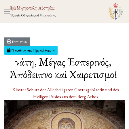
Ἱερὰ Μητρόπολη Αὐστρίας
Ἐξαρχία Οὑγγαρίας καὶ Μεσευρώπης
Εκτύπωση
Προσθήκη στο Ημερολόγιο
Ἐνάτη, Μέγας Ἑσπερινός,
Ἀπόδειπνο καὶ Χαιρετισμοί
Kloster Schutz der Allerheiligsten Gottesgebärerin und des
Heiligen Paisios aus dem Berg Athos