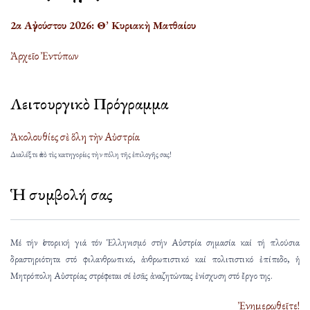
2α Αὐγούστου 2026: Θ’ Κυριακὴ Ματθαίου
Ἀρχεῖο Ἐντύπων
Λειτουργικὸ Πρόγραμμα
Ἀκολουθίες σὲ ὅλη τὴν Αὐστρία
Διαλέξτε ἀπὸ τὶς κατηγορίες τὴν πόλη τῆς ἐπιλογῆς σας!
Ἡ συμβολή σας
Μέ τήν ἱστορική γιά τόν Ἑλληνισμό στήν Αὐστρία σημασία καί τή πλούσια
δραστηριότητα στό φιλανθρωπικό, ἀνθρωπιστικό καί πολιτιστικό ἐπίπεδο, ἡ
Μητρόπολη Αὐστρίας στρέφεται σέ ἐσᾶς ἀναζητώντας ἐνίσχυση στό ἔργο της.
Ἐνημερωθεῖτε!