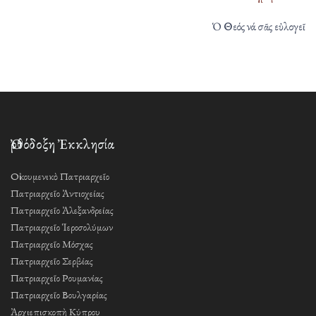
Ὁ Θεός νά σᾶς εὐλογεῖ
Ὀρθόδοξη Ἐκκλησία
Οἰκουμενικὸ Πατριαρχεῖο
Πατριαρχεῖο Ἀντιοχείας
Πατριαρχεῖο Ἀλεξανδρείας
Πατριαρχεῖο Ἱεροσολύμων
Πατριαρχεῖο Μόσχας
Πατριαρχεῖο Σερβίας
Πατριαρχεῖο Ρουμανίας
Πατριαρχεῖο Βουλγαρίας
Ἀρχιεπισκοπὴ Κύπρου