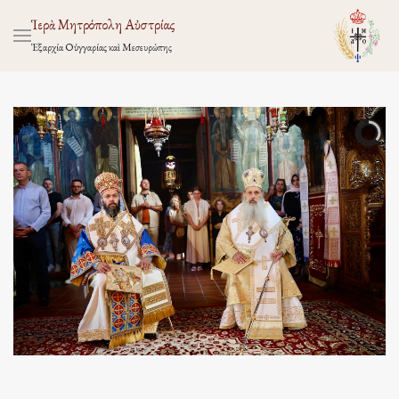
Ἱερὰ Μητρόπολη Αὐστρίας
Ἐξαρχία Οὑγγαρίας καὶ Μεσευρώπης