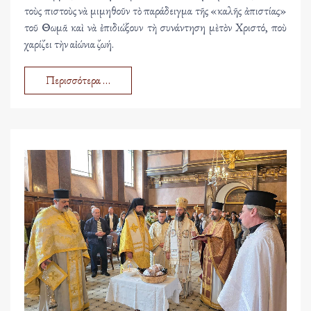
τοὺς πιστοὺς νὰ μιμηθοῦν τὸ παράδειγμα τῆς «καλῆς ἀπιστίας»
τοῦ Θωμᾶ καὶ νὰ ἐπιδιώξουν τὴ συνάντηση μὲ τὸν Χριστό, ποὺ
χαρίζει τὴν αἰώνια ζωή.
Περισσότερα …