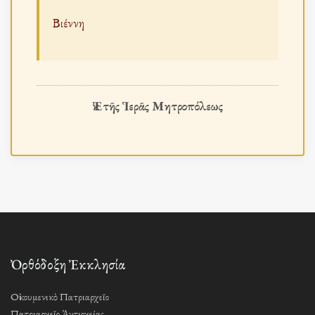
Βιέννη
Ἐκ τῆς Ἱερᾶς Μητροπόλεως
Ὀρθόδοξη Ἐκκλησία
Οἰκουμενικὸ Πατριαρχεῖο
Πατριαρχεῖο Ἀντιοχείας