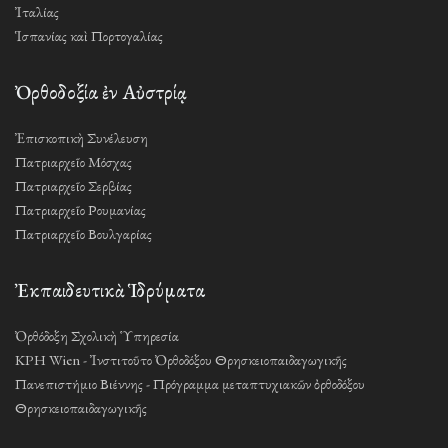
Ἰταλίας
Ἱσπανίας καὶ Πορτογαλίας
Ὀρθοδοξία ἐν Αὐστρίᾳ
Ἐπισκοπικὴ Συνέλευση
Πατριαρχεῖο Μόσχας
Πατριαρχεῖο Σερβίας
Πατριαρχεῖο Ρουμανίας
Πατριαρχεῖο Βουλγαρίας
Ἐκπαιδευτικὰ Ἱδρύματα
Ὀρθόδοξη Σχολικὴ Ὑπηρεσία
KPH Wien - Ἰνστιτοῦτο Ὀρθοδόξου Θρησκειοπαιδαγωγικῆς
Πανεπιστήμιο Βιέννης - Πρόγραμμα μεταπτυχιακῶν ὀρθοδόξου
Θρησκειοπαιδαγωγικῆς