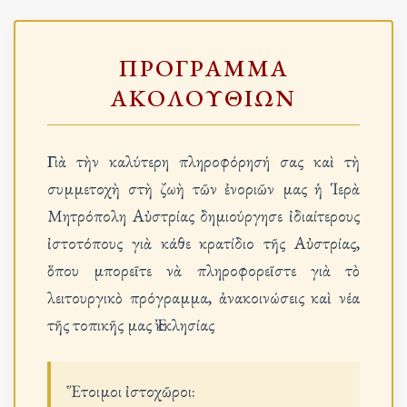
ΠΡΟΓΡΑΜΜΑ
ΑΚΟΛΟΥΘΙΩΝ
Γιὰ τὴν καλύτερη πληροφόρησή σας καὶ τὴ
συμμετοχὴ στὴ ζωὴ τῶν ἐνοριῶν μας ἡ Ἱερὰ
Μητρόπολη Αὐστρίας δημιούργησε ἰδιαίτερους
ἰστοτόπους γιὰ κάθε κρατίδιο τῆς Αὐστρίας,
ὅπου μπορεῖτε νὰ πληροφορεῖστε γιὰ τὸ
λειτουργικὸ πρόγραμμα, ἀνακοινώσεις καὶ νέα
τῆς τοπικῆς μας Ἐκκλησίας
Ἕτοιμοι ἰστοχῶροι: