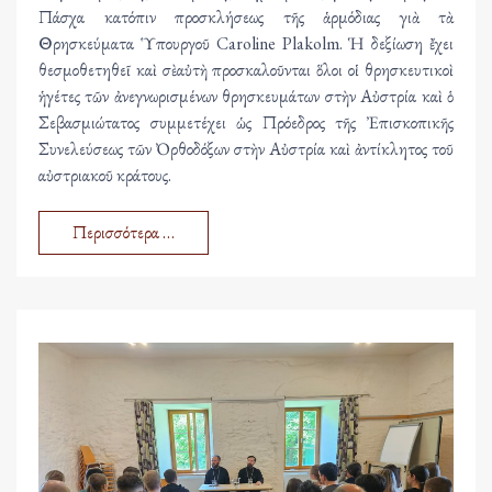
Πάσχα κατόπιν προσκλήσεως τῆς ἁρμόδιας γιὰ τὰ
Θρησκεύματα Ὑπουργοῦ Caroline Plakolm. Ἡ δεξίωση ἔχει
θεσμοθετηθεῖ καὶ σὲ αὐτὴ προσκαλοῦνται ὅλοι οἱ θρησκευτικοὶ
ἡγέτες τῶν ἀνεγνωρισμένων θρησκευμάτων στὴν Αὐστρία καὶ ὁ
Σεβασμιώτατος συμμετέχει ὡς Πρόεδρος τῆς Ἐπισκοπικῆς
Συνελεύσεως τῶν Ὀρθοδόξων στὴν Αὐστρία καὶ ἀντίκλητος τοῦ
αὐστριακοῦ κράτους.
Περισσότερα …