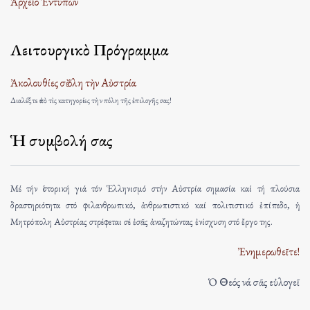
Ἀρχεῖο Ἐντύπων
Λειτουργικὸ Πρόγραμμα
Ἀκολουθίες σὲ ὅλη τὴν Αὐστρία
Διαλέξτε ἀπὸ τὶς κατηγορίες τὴν πόλη τῆς ἐπιλογῆς σας!
Ἡ συμβολή σας
Μέ τήν ἱστορική γιά τόν Ἑλληνισμό στήν Αὐστρία σημασία καί τή πλούσια
δραστηριότητα στό φιλανθρωπικό, ἀνθρωπιστικό καί πολιτιστικό ἐπίπεδο, ἡ
Μητρόπολη Αὐστρίας στρέφεται σέ ἐσᾶς ἀναζητώντας ἐνίσχυση στό ἔργο της.
Ἐνημερωθεῖτε!
Ὁ Θεός νά σᾶς εὐλογεῖ