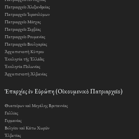
Πατριαρχεῖο Ἀλεξανδρείας
Πατριαρχεῖο Ἱεροσολύμων
Πατριαρχεῖο Μόσχας
Πατριαρχεῖο Σερβίας
Πατριαρχεῖο Ρουμανίας
Πατριαρχεῖο Βουλγαρίας
Ἀρχιεπισκοπὴ Κύπρου
Ἐκκλησία τῆς Ἑλλάδος
Ἐκκλησία Πολωνίας
Ἀρχιεπισκοπὴ Ἀλβανίας
Ἐπαρχίες ἐν Εὐρώπη (Οἰκουμενικὸ Πατριαρχεῖο)
Θυατείρων καὶ Μεγάλης Βρεταννίας
Γαλλίας
Γερμανίας
Βελγίου καὶ Κάτω Χωρῶν
Ἑλβετίας