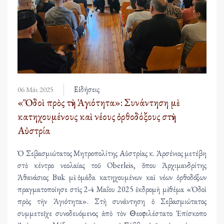
Εἰδήσεις
06 Μάι 2025
«Ὅδοὶ πρὸς τὴν Ἁγιότητα»: Συνάντηση μὲ
κατηχουμένους καὶ νέους ὀρθοδόξους στὴν
Αὐστρία
Ὁ Σεβασμιώτατος Μητροπολίτης Αὐστρίας κ. Ἀρσένιος μετέβη
στὸ κέντρο νεολαίας τοῦ Oberleis, ὅπου Ἀρχιμανδρίτης
Ἀθανάσιος Buk μὲ ὁμάδα κατηχουμένων καὶ νέων ὀρθοδόξων
πραγματοποίησε στὶς 2-4 Μαΐου 2025 ἐκδρομὴ μὲ θέμα «Ὁδοὶ
πρὸς τὴν Ἁγιότητα». Στὴ συνάντηση ὁ Σεβασμιώτατος
συμμετεῖχε συνοδευόμενος ἀπὸ τὸν Θεοφιλέστατο Ἐπίσκοπο