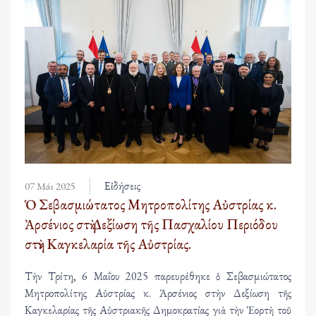
Εἰδήσεις
07 Μάι 2025
Ὁ Σεβασμιώτατος Μητροπολίτης Αὐστρίας κ.
Ἀρσένιος στὴ Δεξίωση τῆς Πασχαλίου Περιόδου
στὴν Καγκελαρία τῆς Αὐστρίας.
Τὴν Τρίτη, 6 Μαΐου 2025 παρευρέθηκε ὁ Σεβασμιώτατος
Μητροπολίτης Αὐστρίας κ. Ἀρσένιος στὴν Δεξίωση τῆς
Καγκελαρίας τῆς Αὐστριακῆς Δημοκρατίας γιὰ τὴν Ἑορτὴ τοῦ