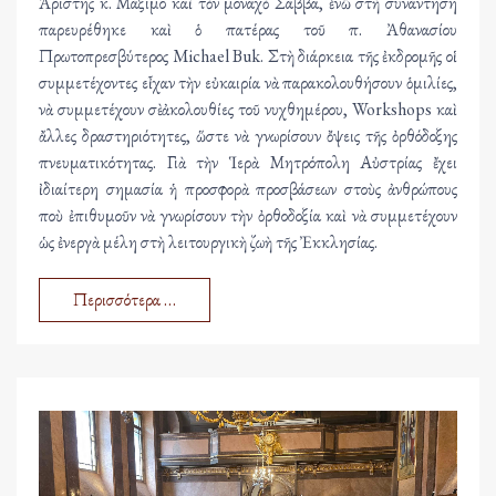
Ἀρίστης κ. Μάξιμο καὶ τὸν μοναχὸ Σάββα, ἐνῶ στὴ συνάντηση
παρευρέθηκε καὶ ὁ πατέρας τοῦ π. Ἀθανασίου
Πρωτοπρεσβύτερος Michael Buk. Στὴ διάρκεια τῆς ἐκδρομῆς οἱ
συμμετέχοντες εἶχαν τὴν εὐκαιρία νὰ παρακολουθήσουν ὁμιλίες,
νὰ συμμετέχουν σὲ ἀκολουθίες τοῦ νυχθημέρου, Workshops καὶ
ἄλλες δραστηριότητες, ὥστε νὰ γνωρίσουν ὄψεις τῆς ὀρθόδοξης
πνευματικότητας. Γιὰ τὴν Ἱερὰ Μητρόπολη Αὐστρίας ἔχει
ἰδιαίτερη σημασία ἡ προσφορὰ προσβάσεων στοὺς ἀνθρώπους
ποὺ ἐπιθυμοῦν νὰ γνωρίσουν τὴν ὀρθοδοξία καὶ νὰ συμμετέχουν
ὡς ἐνεργὰ μέλη στὴ λειτουργικὴ ζωὴ τῆς Ἐκκλησίας.
Περισσότερα …