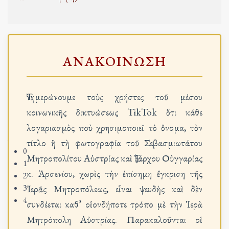
ΑΝΑΚΟΙΝΩΣΗ
Ἐνημερώνουμε τοὺς χρήστες τοῦ μέσου
κοινωνικῆς δικτυώσεως TikTok ὅτι κάθε
λογαριασμὸς ποὺ χρησιμοποιεῖ τὸ ὄνομα, τὸν
τίτλο ἢ τὴ φωτογραφία τοῦ Σεβασμιωτάτου
Ἑορτὴ τῆς Μεταμορφώσεως τοῦ Σωτῆρος στὴν Ἱερὰ Βασιλικὴ Μονὴ Μεταμορφώσεως τοῦ Σωτῆρος Μεγάλου Μετεώρου (2)
0
Μητροπολίτου Αὐστρίας καὶ Ἐξάρχου Οὐγγαρίας
1
κ. Ἀρσενίου, χωρὶς τὴν ἐπίσημη ἔγκριση τῆς
2
3
Ἱερᾶς Μητροπόλεως, εἶναι ψευδὴς καὶ δὲν
4
συνδέεται καθ’ οἱονδήποτε τρόπο μὲ τὴν Ἱερὰ
Μητρόπολη Αὐστρίας. Παρακαλοῦνται οἱ