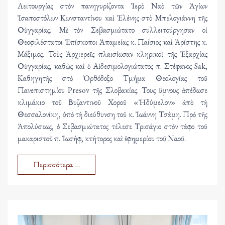
Λειτουργίας στὸν πανηγυρίζοντα Ἱερὸ Ναὸ τῶν Ἁγίων
Ἰσαποστόλων Κωνσταντίνου καὶ Ἑλένης στὸ Μπελογιάννη τῆς
Οὑγγαρίας. Μὲ τὸν Σεβασμιώτατο συλλειτούργησαν οἱ
Θεοφιλέστατοι Ἐπίσκοποι Ἀπαμείας κ. Παΐσιος καὶ Ἀρίστης κ.
Μάξιμος. Τοὺς Ἀρχιερεῖς πλαισίωσαν κληρικοὶ τῆς Ἐξαρχίας
Οὑγγαρίας, καθὼς καὶ ὁ Αἰδεσιμολογιώτατος π. Στέφανος Sak,
Καθηγητὴς στὸ Ὀρθόδοξο Τμήμα Θεολογίας τοῦ
Πανεπιστημίου Presov τῆς Σλοβακίας. Τους ὕμνους ἀπέδωσε
κλιμάκιο τοῦ Βυζαντινοῦ Χοροῦ «Ἠδύμελον» ἀπὸ τὴ
Θεσσαλονίκη, ὑπὸ τὴ διεύθυνση τοῦ κ. Ἰωάννη Τσάμη. Πρὸ τῆς
Ἀπολύσεως, ὁ Σεβασμιώτατος τέλεσε Τρισάγιο στὸν τάφο τοῦ
μακαριστοῦ π. Ἰωσήφ, κτήτορος καὶ ἐφημερίου τοῦ Ναοῦ.
Περισσότερα …