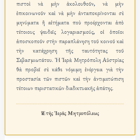
πιστοὶ νὰ μὴν ἀκολουθοῦν, νὰ μὴν
ἐπικοινωνοῦν καὶ νὰ μὴν ἀνταποκρίνονται σὲ
μηνύματα ἢ αἰτήματα ποὺ προέρχονται ἀπὸ
τέτοιους ψευδεῖς λογαριασμούς, οἱ ὁποῖοι
ἀποσκοποῦν στὴν παραπλάνηση τοῦ κοινοῦ καὶ
τὴν κατάχρηση τῆς ταυτότητας τοῦ
Σεβασμιωτάτου. Ἡ Ἱερὰ Μητρόπολη Αὐστρίας
θὰ προβεῖ σὲ κάθε νόμιμη ἐνέργεια γιὰ τὴν
προστασία τῶν πιστῶν καὶ τὴν ἀντιμετώπιση
τέτοιων περιστατικῶν διαδικτυακῆς ἀπάτης.
Ἐκ τῆς Ἱερᾶς Μητροπόλεως