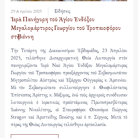
Εἰδήσεις
29 Απριλίου 2025
Ἱερὰ Πανήγυρη τοῦ Ἁγίου Ἐνδόξου
Μεγαλομάρτυρος Γεωργίου τοῦ Τροπαιοφόρου
στὴ Βιέννη
Τὴν Τετάρτη τῆς Διακαινισίμου Ἑβδομάδος, 23 Ἀπριλίου
2025, τελέσθηκε Δισαρχιερατικὴ Θεία Λειτουργία στὸν
πανηγυρίζοντα Ἱερὸ Ναὸ Ἁγίου Ἐνδόξου Μεγαλομάρτυρος
Γεωργίου τοῦ Τροπαιοφόρου προεξάρχοντος τοῦ Σεβασμιωτάτου
Μητροπολίτου Αὐστρίας καὶ Ἐξάρχου Οὑγγαρίας κ. Ἀρσενίου.
Μὲ τὸν Σεβασμιώτατο συλλειτούργησε ὁ Θεοφιλέστατος
Ἐπίσκοπος Ἀρίστης κ. Μάξιμος, ἐνῶ τοὺς ἀρχιερεῖς συνόδευσαν
λειτουργικὰ ὁ ἱερατικῶς προϊστάμενος Πρωτοπρεσβύτερος
Ἰωάννης Νικολίτσης, οἱ Σταυροφόροι Οἰκονόμοι Γεώργιος
Strugov καὶ Ἀριστείδης Γανώσης καὶ ὁ π. Σέργιος. Μετὰ τὸ
πέρας τῆς Θείας Λειτουργίας τελέσθηκε ἀρτοκλασία.