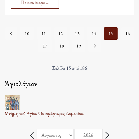
Περισσότερα …
10
11
12
13
14
15
16
17
18
19
Σελίδα 15 από 186
Ἁγιολόγιον
07
Αυγ
Μνήμη τοῦ Ἁγίου Ὁσιομάρτυρος Δομετίου.
Μήνας
Έτος
Πίσω - Μήνας
Επόμενο - Μήνας