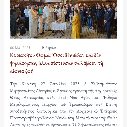
Εἰδήσεις
06 Μάι 2025
Κυριακὴ τοῦ Θωμᾶ: Ὅσοι δὲν εἶδαν καὶ δὲν
ψηλάφησαν, ἀλλὰ πίστευσαν θὰ λάβουν τὴν
αἰώνια ζωή
Τὴν Κυριακὴ 27 Ἀπριλίου 2025 ὁ Σεβασμιώτατος
Μητροπολίτης Αὐστρίας κ. Ἀρσένιος προέστη τῆς Ἀρχιερατικῆς
Θείας Λειτουργίας στὸν Ἱερὸ Ναὸ Ἁγίου καὶ Ἐνδόξου
Μεγαλομάρτυρος Γεωργίου τοῦ Τροπαιοφόρου στὴ Βιέννη
συνοδευόμενος λειτουργικὰ ἀπὸ τὸν Ἀρχιερατικὸ Ἐπίτροπο
Πρωτοπρεσβύτερο Ἰωάννη Νικολίτση. Μετὰ τὸ πέρας τῆς Θείας
Λειτουργίας τελέσθηκε ἀρτοκλασία. Ὁ Σεβασμιώτατος κάλεσε