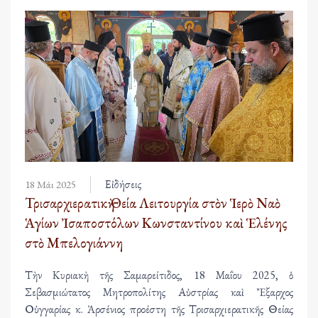
Εἰδήσεις
18 Μάι 2025
Τρισαρχιερατικὴ Θεία Λειτουργία στὸν Ἱερὸ Ναὸ
Ἁγίων Ἰσαποστόλων Κωνσταντίνου καὶ Ἑλένης
στὸ Μπελογιάννη
Τὴν Κυριακὴ τῆς Σαμαρείτιδος, 18 Μαΐου 2025, ὁ
Σεβασμιώτατος Μητροπολίτης Αὐστρίας καὶ Ἔξαρχος
Οὑγγαρίας κ. Ἀρσένιος προέστη τῆς Τρισαρχιερατικῆς Θείας