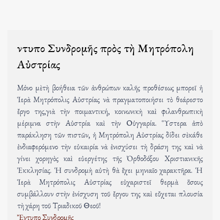
Ἔντυπο Συνδρομῆς πρὸς τὴ Μητρόπολη
Αὐστρίας
Μόνο μὲ τὴ βοήθεια τῶν ἀνθρώπων καλῆς προθέσεως μπορεῖ ἡ
Ἱερὰ Μητρόπολις Αὐστρίας νὰ πραγματοποιήσει τὸ θεάρεστο
ἔργο της,γιὰ τὴν ποιμαντική, κοινωνικὴ καὶ φιλανθρωπικὴ
μέριμνα στὴν Αὐστρία καὶ τὴν Οὑγγαρία. Ὕστερα ἀπὸ
παράκληση τῶν πιστῶν, ἡ Μητρόπολη Αὐστρίας δίδει σὲ κάθε
ἐνδιαφερόμενο τὴν εὐκαιρία νὰ ἐνισχύσει τὴ δράση της καὶ νὰ
γίνει χορηγὸς καὶ εὐεργέτης τῆς Ὀρθοδόξου Χριστιανικῆς
Ἐκκλησίας. Ἡ συνδρομὴ αὐτὴ θὰ ἔχει μηνιαῖο χαρακτῆρα. Ἡ
Ἱερὰ Μητρόπολις Αὐστρίας εὐχαριστεῖ θερμὰ ὅσους
συμβάλλουν στὴν ἐνίσχυση τοῦ ἔργου της καὶ εὔχεται πλουσία
τὴ χάρη τοῦ Τριαδικοῦ Θεοῦ!
Ἔντυπο Συνδρομῆς