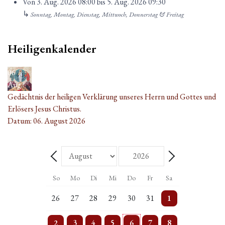
Von
3. Aug. 2026
08:00
bis
5. Aug. 2026
09:30
↳
Sonntag, Montag, Dienstag, Mittwoch, Donnerstag & Freitag
Heiligenkalender
06
Aug.
Gedächtnis der heiligen Verklärung unseres Herrn und Gottes und
Erlösers Jesus Christus.
Datum:
06. August 2026
Monat
Jahr
Zurück - Monat
Weiter - Monat
So
Mo
Di
Mi
Do
Fr
Sa
5 Veranstaltungen
Einzelne Veranstaltung
2 Veranstaltungen
Einzelne Veranstaltung
2 Veranstaltungen
Einzelne Veranstaltung
5 Veranstaltungen
26
27
28
29
30
31
1
4 Veranstaltungen
3 Veranstaltungen
3 Veranstaltungen
4 Veranstaltungen
4 Veranstaltungen
3 Veranstaltungen
5 Veranstaltungen
2
3
4
5
6
7
8