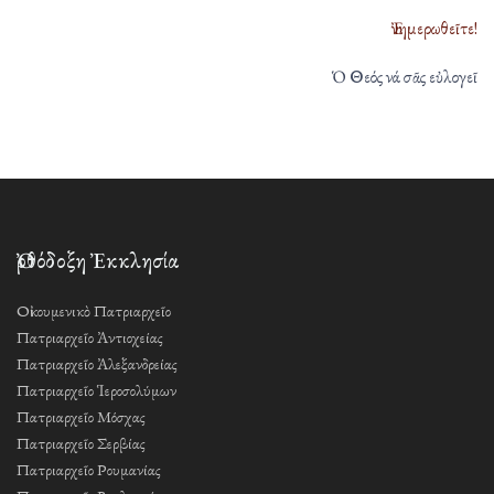
Ἐνημερωθεῖτε!
Ὁ Θεός νά σᾶς εὐλογεῖ
Ὀρθόδοξη Ἐκκλησία
Οἰκουμενικὸ Πατριαρχεῖο
Πατριαρχεῖο Ἀντιοχείας
Πατριαρχεῖο Ἀλεξανδρείας
Πατριαρχεῖο Ἱεροσολύμων
Πατριαρχεῖο Μόσχας
Πατριαρχεῖο Σερβίας
Πατριαρχεῖο Ρουμανίας