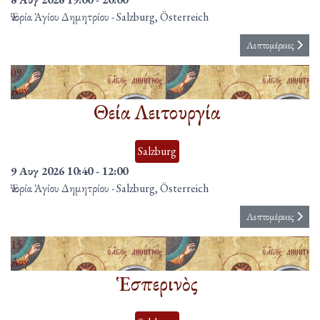
Ἐνορία Ἁγίου Δημητρίου
-
Salzburg, Österreich
Λεπτομέρειες
09
Αυγ
Θεία Λειτουργία
Salzburg
9 Αυγ 2026
10:40
-
12:00
Ἐνορία Ἁγίου Δημητρίου
-
Salzburg, Österreich
Λεπτομέρειες
15
Αυγ
Ἑσπερινὸς