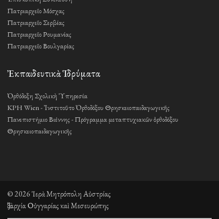
Πατριαρχεῖο Μόσχας
Πατριαρχεῖο Σερβίας
Πατριαρχεῖο Ρουμανίας
Πατριαρχεῖο Βουλγαρίας
Ἐκπαιδευτικὰ Ἱδρύματα
Ὀρθόδοξη Σχολικὴ Ὑπηρεσία
KPH Wien - Ἰνστιτοῦτο Ὀρθοδόξου Θρησκειοπαιδαγωγικῆς
Πανεπιστήμιο Βιέννης - Πρόγραμμα μεταπτυχιακῶν ὀρθοδόξου
Θρησκειοπαιδαγωγικῆς
© 2026 Ἱερὰ Μητρόπολη Αὐστρίας
Ἐξαρχία Οὑγγαρίας καὶ Μεσευρώπης