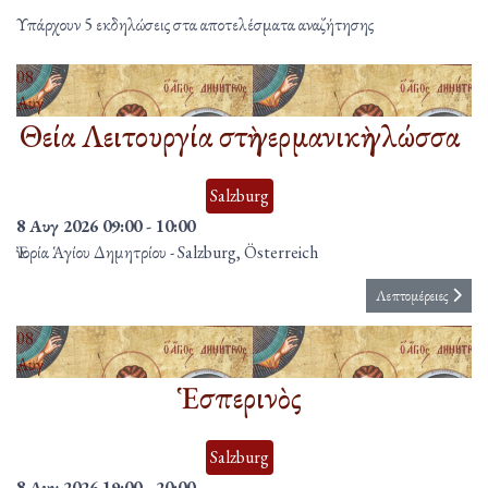
Υπάρχουν 5 εκδηλώσεις στα αποτελέσματα αναζήτησης
08
Αυγ
Θεία Λειτουργία στὴ γερμανικὴ γλώσσα
Salzburg
8 Αυγ 2026
09:00
-
10:00
Ἐνορία Ἁγίου Δημητρίου
-
Salzburg, Österreich
Λεπτομέρειες
08
Αυγ
Ἑσπερινὸς
Salzburg
8 Αυγ 2026
19:00
-
20:00