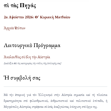
Ἐπὶ τὰς Πηγάς
2α Αὐγούστου 2026: Θ’ Κυριακὴ Ματθαίου
Ἀρχεῖο Ἐντύπων
Λειτουργικὸ Πρόγραμμα
Ἀκολουθίες σὲ ὅλη τὴν Αὐστρία
Διαλέξτε ἀπὸ τὶς κατηγορίες τὴν πόλη τῆς ἐπιλογῆς σας!
Ἡ συμβολή σας
Μέ τήν ἱστορική γιά τόν Ἑλληνισμό στήν Αὐστρία σημασία καί τή πλούσια
δραστηριότητα στό φιλανθρωπικό, ἀνθρωπιστικό καί πολιτιστικό ἐπίπεδο, ἡ
Μητρόπολη Αὐστρίας στρέφεται σέ ἐσᾶς ἀναζητώντας ἐνίσχυση στό ἔργο της.