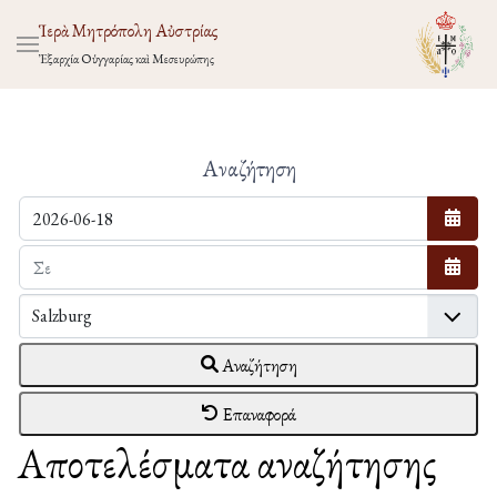
Ἱερὰ Μητρόπολη Αὐστρίας
Ἐξαρχία Οὑγγαρίας καὶ Μεσευρώπης
Αναζήτηση
Ανοίξτ
Ανοίξτ
Αναζήτηση
Επαναφορά
Αποτελέσματα αναζήτησης