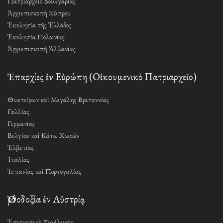
Πατριαρχεῖο Βουλγαρίας
Ἀρχιεπισκοπὴ Κύπρου
Ἐκκλησία τῆς Ἑλλάδος
Ἐκκλησία Πολωνίας
Ἀρχιεπισκοπὴ Ἀλβανίας
Ἐπαρχίες ἐν Εὐρώπη (Οἰκουμενικὸ Πατριαρχεῖο)
Θυατείρων καὶ Μεγάλης Βρεταννίας
Γαλλίας
Γερμανίας
Βελγίου καὶ Κάτω Χωρῶν
Ἑλβετίας
Ἰταλίας
Ἱσπανίας καὶ Πορτογαλίας
Ὀρθοδοξία ἐν Αὐστρίᾳ
Ἐπισκοπικὴ Συνέλευση