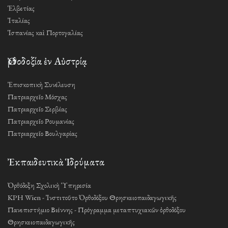
Ἑλβετίας
Ἰταλίας
Ἱσπανίας καὶ Πορτογαλίας
Ὀρθοδοξία ἐν Αὐστρίᾳ
Ἐπισκοπικὴ Συνέλευση
Πατριαρχεῖο Μόσχας
Πατριαρχεῖο Σερβίας
Πατριαρχεῖο Ρουμανίας
Πατριαρχεῖο Βουλγαρίας
Ἐκπαιδευτικὰ Ἱδρύματα
Ὀρθόδοξη Σχολικὴ Ὑπηρεσία
KPH Wien - Ἰνστιτοῦτο Ὀρθοδόξου Θρησκειοπαιδαγωγικῆς
Πανεπιστήμιο Βιέννης - Πρόγραμμα μεταπτυχιακῶν ὀρθοδόξου
Θρησκειοπαιδαγωγικῆς