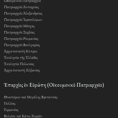
Οἰκουμενικὸ Πατριαρχεῖο
Πατριαρχεῖο Ἀντιοχείας
Πατριαρχεῖο Ἀλεξανδρείας
Πατριαρχεῖο Ἱεροσολύμων
Πατριαρχεῖο Μόσχας
Πατριαρχεῖο Σερβίας
Πατριαρχεῖο Ρουμανίας
Πατριαρχεῖο Βουλγαρίας
Ἀρχιεπισκοπὴ Κύπρου
Ἐκκλησία τῆς Ἑλλάδος
Ἐκκλησία Πολωνίας
Ἀρχιεπισκοπὴ Ἀλβανίας
Ἐπαρχίες ἐν Εὐρώπη (Οἰκουμενικὸ Πατριαρχεῖο)
Θυατείρων καὶ Μεγάλης Βρεταννίας
Γαλλίας
Γερμανίας
Βελγίου καὶ Κάτω Χωρῶν