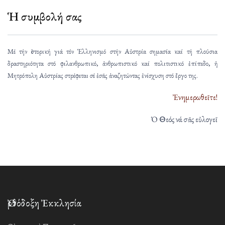
Ἡ συμβολή σας
Μέ τήν ἱστορική γιά τόν Ἑλληνισμό στήν Αὐστρία σημασία καί τή πλούσια
δραστηριότητα στό φιλανθρωπικό, ἀνθρωπιστικό καί πολιτιστικό ἐπίπεδο, ἡ
Μητρόπολη Αὐστρίας στρέφεται σέ ἐσᾶς ἀναζητώντας ἐνίσχυση στό ἔργο της.
Ἐνημερωθεῖτε!
Ὁ Θεός νά σᾶς εὐλογεῖ
Ὀρθόδοξη Ἐκκλησία