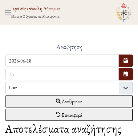
Ἱερὰ Μητρόπολη Αὐστρίας
Ἐξαρχία Οὑγγαρίας καὶ Μεσευρώπης
Αναζήτηση
Ανοίξτ
Ανοίξτ
Αναζήτηση
Επαναφορά
Αποτελέσματα αναζήτησης