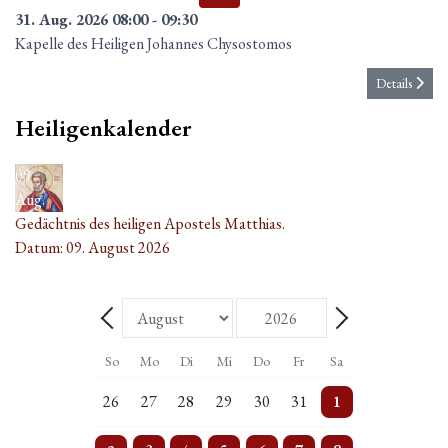
31. Aug. 2026
08:00
-
09:30
Kapelle des Heiligen Johannes Chysostomos
Details
Heiligenkalender
09
Aug.
Gedächtnis des heiligen Apostels Matthias.
Datum:
09. August 2026
Monat
Jahr
Zurück - Monat
Weiter - Monat
So
Mo
Di
Mi
Do
Fr
Sa
5 Veranstaltungen
Einzelne Veranstaltung
2 Veranstaltungen
Einzelne Veranstaltung
2 Veranstaltungen
Einzelne Veranstaltung
5 Veranstaltungen
26
27
28
29
30
31
1
4 Veranstaltungen
3 Veranstaltungen
3 Veranstaltungen
4 Veranstaltungen
4 Veranstaltungen
3 Veranstaltungen
5 Veranstaltungen