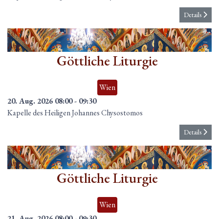
Details
20
Aug.
Göttliche Liturgie
Wien
20. Aug. 2026
08:00
-
09:30
Kapelle des Heiligen Johannes Chysostomos
Details
21
Aug.
Göttliche Liturgie
Wien
21. Aug. 2026
08:00
-
09:30