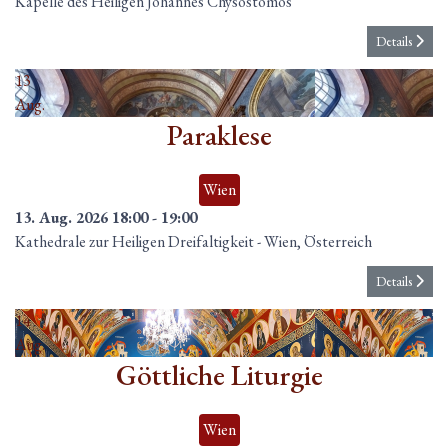
Kapelle des Heiligen Johannes Chysostomos
Details
13
Aug.
Paraklese
Wien
13. Aug. 2026
18:00
-
19:00
Kathedrale zur Heiligen Dreifaltigkeit
-
Wien, Österreich
Details
14
Aug.
Göttliche Liturgie
Wien