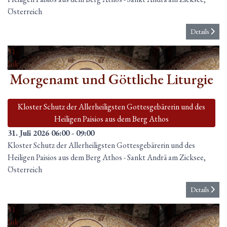
Österreich
Details
31
Juli
Morgenamt und Göttliche Liturgie
Kloster Schutz der Allerheiligsten Gottesgebärerin und des
Heiligen Paisios aus dem Berg Athos
31. Juli 2026
06:00
-
09:00
Kloster Schutz der Allerheiligsten Gottesgebärerin und des
Heiligen Paisios aus dem Berg Athos
-
Sankt Andrä am Zicksee,
Österreich
Details
31
Juli