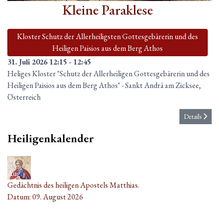
Kleine Paraklese
Kloster Schutz der Allerheiligsten Gottesgebärerin und des
Heiligen Paisios aus dem Berg Athos
31. Juli 2026
12:15
-
12:45
Heliges Kloster "Schutz der Allerheiligen Gottesgebärerin und des
Heiligen Paisios aus dem Berg Athos"
-
Sankt Andrä am Zicksee,
Österreich
Details
Heiligenkalender
09
Aug.
Gedächtnis des heiligen Apostels Matthias.
Datum:
09. August 2026