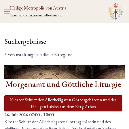
Heilige Metropolis von Austria
Exarchat von Ungarn und Mitteleuropa
Suchergebnisse
3 Veranstaltungen in dieser Kategorie
26
Juli
Morgenamt und Göttliche Liturgie
Kloster Schutz der Allerheiligsten Gottesgebärerin und des
Heiligen Paisios aus dem Berg Athos
26. Juli 2026
07:00
-
10:00
Kloster Schutz der Allerheiligsten Gottesgebärerin und des
Heiligen Paisios aus dem Berg Athos
-
Sankt Andrä am Zicksee,